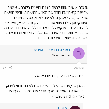
אז ככה,אישיות אחת קראה בינבה והשניה בימבה.... אישיות
שלישית קראה זעם והרביעית תפוז.... חמישה מי יודע? חמישה
אני יודע! (או שלא.....) ו... לא יפה לצחוק ככה. החייזרים
מאוזבקיסטן שילחו אותי אח"כ בתיבה קטנה לאיראן, מאז אני
לובשת רעלה - אז קשה לי לנשום ובגלל זה הגימגום... <ברגע
של התנצלות> לגבי האונה השמאלית - נולדתי חסרת אונה
כזאת. זה תורשתי.... משפחה מלבבת......
בארי הברבארי 82394.9
ב
New member
#7
26/7/01
סליחה אני נשבע לך בחיית האמא של...
השכן שלי,אני נשבע לך בעיניים שלו לא התכוונתי לצחוק
על האונה השמאלית שלך...תגידי אונה ימנית יש לך???
בארי <מחכה לתשובה>
סיון b