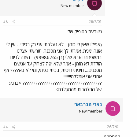
ס
New member
#8
26/7/01
נשבעת בפופיק שלי
(אפילו שאין לי כזה) - לא נעלבתי אני רק בכיתי.... אין לי
אונה ימנית. אמרתי לך אני מסכנה. תורשתי אצלנו
במשפחה! ואבא שלי (בן 99986765) - היתה לו יום
הולדת לא מזמן - אמר שלא יפה לצחוק על אנשים
מסכנים.... חיכיתי חיכיתי, בכיתי בכיתי, ומי לא בא???? אף
אחד! אני אומללה!!!!!!!!
????????????????????????????????????? <ברגע
של התלהבות מהמקלדת>
בארי הברבארי
ב
New member
#4
26/7/01
ממממממ.....