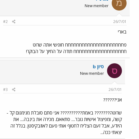
מ
New member
#2
26/7/01
בארי
פחחחחחחחחחחחחחחחחחחחחח חופשי אתה שרוט
חחחחחחחחחחחחחחחחחחח תודה על החיוך על הבוקר!
סיון b
ס
New member
#3
26/7/01
אני??????
שרוטה??????? באמת?????????? אני סתם סובלת מגימגום קל -
קשה, ומפיצול אישיות גובר.... סתאאם. מכירה את בינבה.... את
היודע, אבל זעם הצליח לחטוף אותי פעם לאוזבקיסטן. בגלל זה
יצאתי ככה...