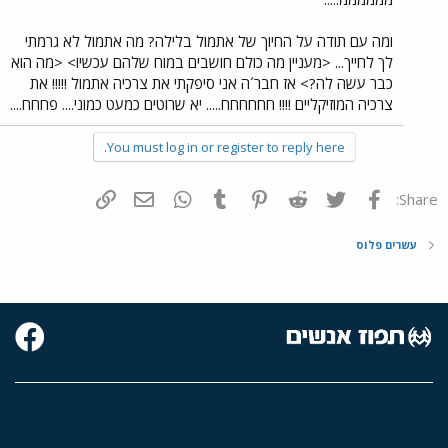
ומה עם תודה על החיוך של אתמול בלילה? מה אתמול לא גרמתי
לך לחייך... <מעניין מה כולם חושבים במוח שלהם עכשיו> <מה הוא
כבר עשה לה?> אז חבר´ה אני סיפקתי את צרכיה אתמול !!!!! את
צרכיה המוזיקליים !!!! חחחחחח..... יא שרוטים כמעט כמוני.... פחחח....
You must log in or register to reply here.
פייסבוק
Twitter
Reddit
Pinterest
Tumblr
WhatsApp
דואר אלקטרוני
הוסף קישור
Share:
עשרים פלוס