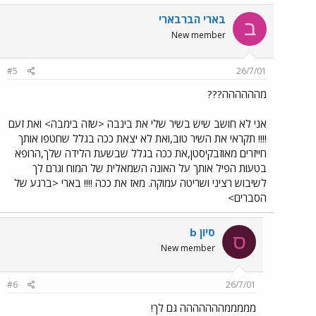
בארי הברבארי
ב
New member
#5
26/7/01
מהההההה???
אני לא חושב שיש בשיר שלי את בינבה <שזה בימבה> ואת זעם
!!!! תקראי את השיר טוב,ואת לא יצאת ככה בגלל שחטפו אותך
חייזרים מאוזבקיסטן,את ככה בגלל שבשעת הלידה שלך,הרופא
בטעות הפיל אותך על האונה השמאלית של המוח וגרם לך
לשיבוש רציני ושריטה עמוקה. מאז את ככה !!!! בארי <ברגע של
הסברים>
סיון b
ס
New member
#6
26/7/01
מממממההההההה גם לך!