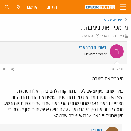
התחבר
הירשם
עשרים פלוס
מי מכיר את בימבה...
פ
פ
בארי הברבארי
26/7/01
ו
ו
ת
ר
בארי הברבארי
ב
ח
ס
New member
ה
ם
נ
ב
ו
ת
#1
26/7/01
ש
א
א
ר
מי מכיר את בימבה...
י
ך
בארי שרוני וסיון יוצאים לפורום מה קורה להם בדרך אלו הפתעות
השלושה תמיד תמיד את כולם מחרפנים ועושים את החיים הרבה יותר
מצחיקים בארי בארי שרוני שרוני בארי בארי שרוני שרוני וסיון תפוז הרשע
מנסה לגנוב את סיון הקטנה אך לעולם הוא לא יצליח כי סיון שרוטה כי
סיון שרוטה !!! בארי <ברגעי יצירה שרוטה>
מורני !