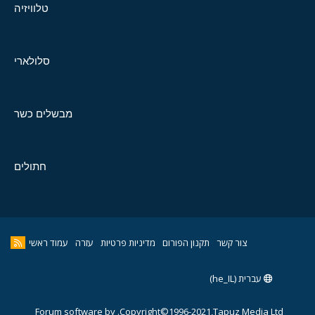
טלוויזיה
סלולארי
מבשלים כשר
חתולים
צור קשר
תקנון הפורום
מדיניות פרטיות
עזרה
עמוד ראשי
עברית (he_IL)
Forum software by
Copyright©1996-2021,Tapuz Media Ltd.