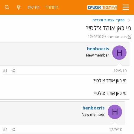
התחבר
הירשם
מפקד צבאות וגינדיס
מי כאן אוהד צ'לסי?
פ
פ
12/9/10
henbocris
ו
ו
ת
ר
henbocris
H
ח
ס
New member
ה
ם
נ
ב
ו
ת
#1
12/9/10
ש
א
א
ר
מי כאן אוהד צ'לסי?
י
ך
מי כאן אוהד צ'לסי?
henbocris
H
New member
#2
12/9/10