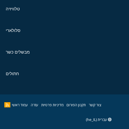
טלוויזיה
סלולארי
מבשלים כשר
חתולים
צור קשר
תקנון הפורום
מדיניות פרטיות
עזרה
עמוד ראשי
עברית (he_IL)