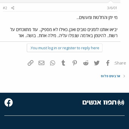
#2
3/6/01
מי יתן והחלטות ומעשים...
יביאו אותנו לזמנים טובים ואכן..כאילו לא מספיק.. עוד מתווכחים על
רשות.. להיטמן באדמה שנפלו עליה.. מילה אחת.. בושה.. אור
You must log in or register to reply here.
פייסבוק
Twitter
Reddit
Pinterest
Tumblr
WhatsApp
דואר אלקטרוני
הוסף קישור
Share:
ארבעים פלוס