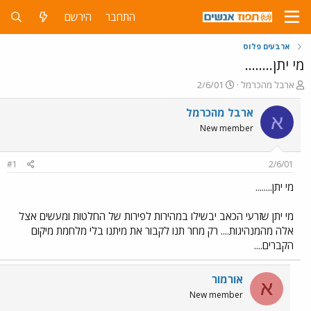
התחבר
הירשם
ארבעים פלוס
מי יתן........
פ
פ
ארבל מהכרמל
2/6/01
ו
ו
ת
ר
ארבל מהכרמל
א
ח
ס
New member
ה
ם
נ
ב
ו
ת
#1
2/6/01
ש
א
א
ר
מי יתן........
י
ך
מי יתן שזרעי הכאב יבשילו במהירות לפירות של החלטות ומעשים אצל
אלה מהמנהיגות.... רק מחר תנו לקבור את מיתנו בלי מלחמת מיקום
הקברים....
אורמור
א
New member