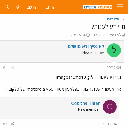
התחבר
הירשם
סלולארי
מי יודע לענות?
פ
פ
לא נסיך ולא מושלם
29/12/04
ו
ו
ת
ר
לא נסיך ולא מושלם
ל
ח
ס
New member
ה
ם
נ
ב
ו
ת
#1
29/12/04
ש
א
א
ר
מי יודע לענות? ../images/Emo13.gif
י
ך
איך אפשר לשנות תצוגה בפלאפון מסוג : motorola v50 של סלקום ?
Cat the Tiger
C
New member
#2
29/12/04