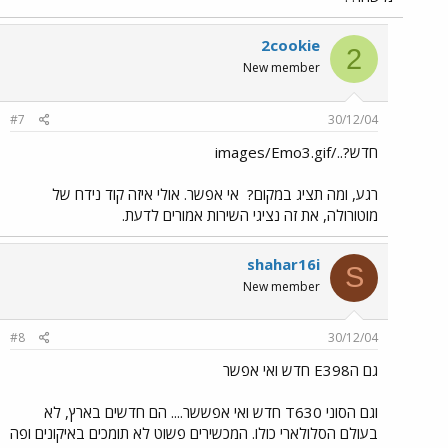
2cookie
2
New member
#7
30/12/04
חדש?../images/Emo3.gif
רגע, ומה תציג במקום?
אי אפשר. אולי איזה קוד נידח של
מוטורולה, את זה נציגי השירות אמורים לדעת.
shahar16i
S
New member
#8
30/12/04
גם הE398 חדש ואי אפשר
וגם הסוני T630 חדש ואי אפששר.... הם חדשים בארץ, לא
בעולם הסלולארי כולו. המכשירים פשוט לא תומכים באיקונים ופה