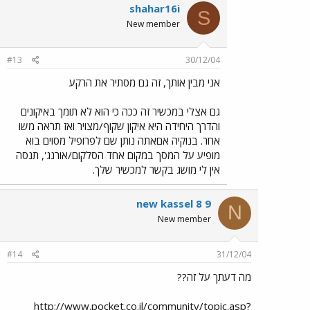
shahar16i
S
New member
#13
30/12/04
אני מבין אותך, זה גם מסתיר את הרקע
גם אצלי במכשיר זה ככה כי הוא לא תומך באיקונים
והדרך היחידה היא איקון שקוף/מצויר ואז תראה משו
אחר. בנוקיה אםאתה נותן שם לפרופיל מסוים בוא
מופיע על המסך במקום אחד הסלקום/אורנג', תנסה
אין לי מושג בקשר למכשיר שלך.
new kassel 8 9
N
New member
#14
31/12/04
מה דעתך על זה??
http://www.pocket.co.il/community/topic.asp?