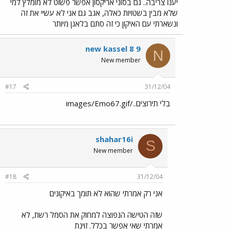
יענו צריבה.. גם בסוני אריקסון אפשר פשוט לא מומלץ למי
שלא מבין בשטויות כאלה, אגב גם אני לא עשיי את זה
ונשארתי עם האיקון כי זה סתם בלאגן מיותר
new kassel 8 9
N
New member
#17
31/12/04
בלי תירוצים../images/Emo67.gif
shahar16i
S
New member
#18
31/12/04
אני רק אמרתי שהוא לא תומך באיקונים
שזה הטישה הנפוצה למחוק את הסמל רשת, לא
אמרתי שאי אפשר בכלל. זוינת