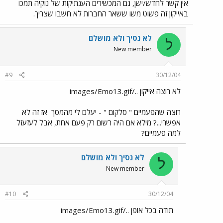
אין קשר לחדש/ישן, גם המכשירים הענתיקות של נוקיה תמכו
באייקון זה פשוט משו ששאר החברות לא חשבו שצריך.
לא נסיך ולא מושלם
ל
New member
#9
30/12/04
לא רוצה אייקון ../images/Emo13.gif
רוצה שהפעמיים " סלקום " - יעלם לי מהמסך
אז זה לא
אפשרי...? מילא אם היה רשום רק פעם אחת, אבל לעזעזל
למה פעמיים?
לא נסיך ולא מושלם
ל
New member
#10
30/12/04
תודה בכל אופן ../images/Emo13.gif