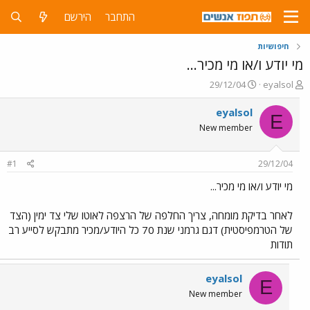
התחבר
הירשם
חיפושיות
מי יודע ו/או מי מכיר...
פ
פ
29/12/04
eyalsol
ו
ו
ת
ר
eyalsol
E
ח
ס
New member
ה
ם
נ
ב
ו
ת
#1
29/12/04
ש
א
א
ר
מי יודע ו/או מי מכיר...
י
ך
לאחר בדיקת מומחה, צריך החלפה של הרצפה לאוטו שלי צד ימין (הצד
של הטרמפיסטית) דגם גרמני שנת 70 כל היודע/מכיר מתבקש לסייע רב
תודות
eyalsol
E
New member