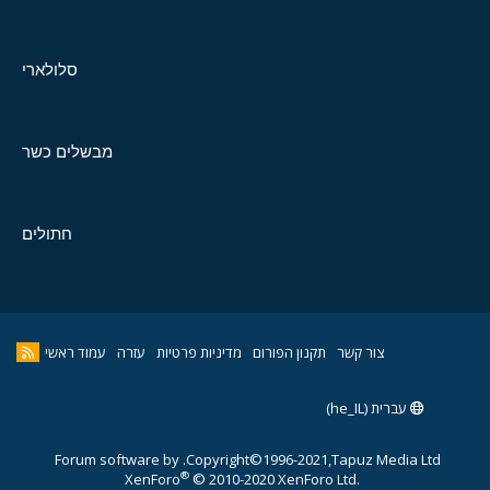
סלולארי
מבשלים כשר
חתולים
צור קשר
תקנון הפורום
מדיניות פרטיות
עזרה
עמוד ראשי
עברית (he_IL)
Forum software by
Copyright©1996-2021,Tapuz Media Ltd.
®
XenForo
© 2010-2020 XenForo Ltd.