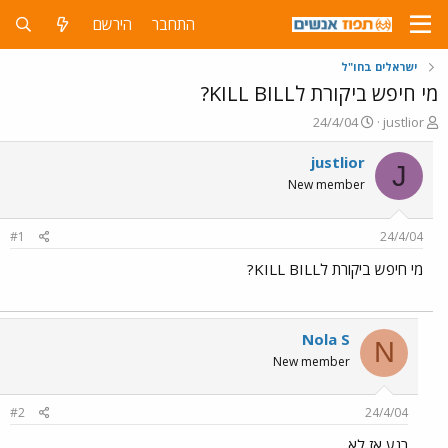
התחבר
הירשם
ישראלים בחו"ל
מי חיפש ביקורת לKILL BILL?
פ
פ
24/4/04
justlior
ו
ו
ת
ר
justlior
J
ח
ס
New member
ה
ם
נ
ב
ו
ת
#1
24/4/04
ש
א
א
ר
מי חיפש ביקורת לKILL BILL?
י
ך
Nola S
N
New member
#2
24/4/04
רגע אז לא