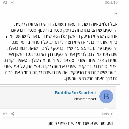
#2
30/8/10
כן
אבל תלוי באיזה רשת. זה מאוד משתנה. הרשת הכי זולה לקניית
הדיסקים שלהם במרכז זה בדיסק סנטר בדיזינגוף סנטר. הם פעם
אחרונה שהייתי הדיסק הראשון עלה 45 ש"ח.. ונראה לי שהשני עלה
בדיוק אותו הדבר. לא הייתי רוצה להתחייב על המחיר בדיסק סנטר
הדיסקים עולים בין 45-85 ש"ח. בדיסק קלאב - שזאת חנות באילת
שבה את יכולה גם להזמין את הדיסקים דרך האינטרנט: הראשון וTIW
עולים 45 כל אחד השני - 60 אני לא יודעת מה עולך בטאואר רקורדס
וצליל כי הם כל כך יקרים שאני לא מעזה לקנות אצלהם, על אף שאני
יודעת שיש להם את הדיסקים. אם את חושבת לקנות בחו"ל את יכולה
גם דרך האתר הרשמי או אמאזון..
BuddhaForScarlett
B
New member
#3
30/8/10
וואו, טוב שלא שכחתי לשים סימני פיסוק