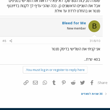
שעולה סביבות ה80 שקל לא יצא לי לראות את השלישי בסניפים
אבל את השניים הראשונים כן.. ככה שהכי עדיף לך לקנות בדיזינגוף
סנטר או בהחלט לרדת עד אילת
Bleed for Me
B
New member
#8
31/8/10
אני קניתי את השלישי בדיסק סנטר
ב40 ש"ח...
You must log in or register to reply here.
פייסבוק
Twitter
Reddit
Pinterest
Tumblr
WhatsApp
דואר אלקטרוני
הוסף קישור
Share:
30 שניות למאדים