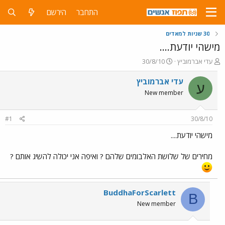
התחבר
הירשם
30 שניות למאדים
מישהי יודעת....
פ
פ
עדי אברמוביץ
30/8/10
ו
ו
ת
ר
עדי אברמוביץ
ע
ח
ס
New member
ה
ם
נ
ב
ו
ת
#1
30/8/10
ש
א
א
ר
מישהי יודעת....
י
ך
מחירים של שלושת האלבומים שלהם ? ואיפה אני יכולה להשיג אותם ?
BuddhaForScarlett
B
New member