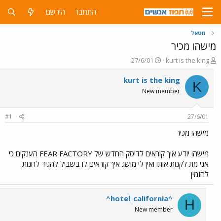
התחבר
הירשם
מטאל
מישהו מכיר
פ
פ
27/6/01
kurt is the king
ו
ו
ת
ר
kurt is the king
K
ח
ס
New member
ה
ם
נ
ב
ו
ת
#1
27/6/01
ש
א
א
ר
מישהו מכיר
י
ך
מישהו יודע איך קוראים לדיסק החדש של FEAR FACTORY הענקים כי
אני מת לקנות אותו ואין לי מושג איך קוראים לו בשביל להגיד לחנות
להזמין
^hotel_california^
H
New member