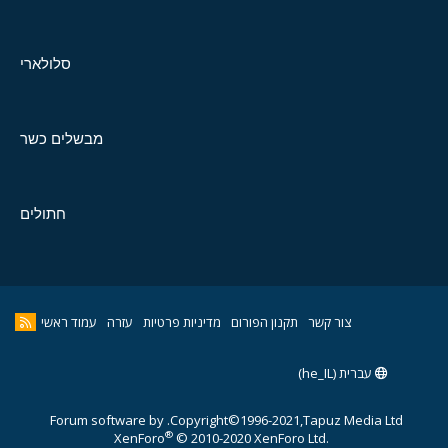
סלולארי
מבשלים כשר
חתולים
צור קשר
תקנון הפורום
מדיניות פרטיות
עזרה
עמוד ראשי
עברית (he_IL)
Forum software by
Copyright©1996-2021,Tapuz Media Ltd.
®
XenForo
© 2010-2020 XenForo Ltd.