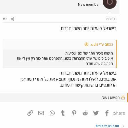
O
New member
#2
8/7/03
בישראל פועלות יותר משתי חברות
נכתב ע"י udrt:
מישהו מכיר אתר של זמני נסיעות
אוטובוסים של שתי החברות? בזמנו התפרסם אתר כזה רק אין לי את
הכתובת שלו. תודה
בישראל פועלות יותר משתי חברות
אוטובוסים, לאילו אתה מתכוון? תמצא את כל אתרי המודיעין
הרלוונטיים ברשימת קישורי הפורום.
הנושא נעול.
פייסבוק
Twitter
Reddit
Pinterest
Tumblr
WhatsApp
דואר אלקטרוני
הוסף קישור
Share:
תחבורה ציבורית