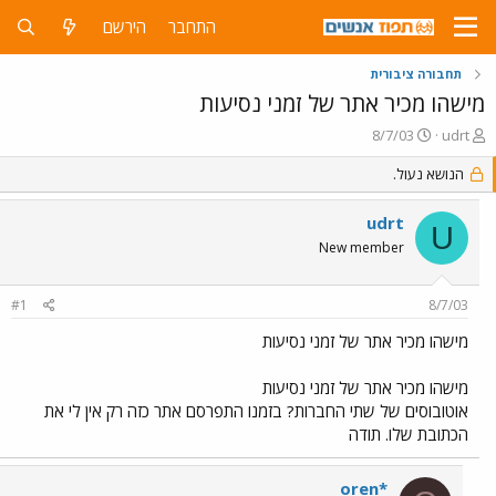
התחבר
הירשם
תחבורה ציבורית
מישהו מכיר אתר של זמני נסיעות
פ
פ
8/7/03
udrt
ו
ו
ת
ר
הנושא נעול.
ח
ס
ה
ם
udrt
U
נ
ב
New member
ו
ת
ש
א
א
ר
#1
8/7/03
י
ך
מישהו מכיר אתר של זמני נסיעות
מישהו מכיר אתר של זמני נסיעות
אוטובוסים של שתי החברות? בזמנו התפרסם אתר כזה רק אין לי את
הכתובת שלו. תודה
oren*