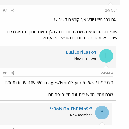
#7
24/4/04
ואם כבר מישו יודע איך קוראים לשיר ש
שהילדה הזו מריאנה שרה בתחרות זה הלך משו בסגנון "תבוא לרקוד
איתי.." או משו כזה...בתחרות הזו של הלהקות?
LuLiLoPiLaTo1
L
New member
#8
24/4/04
מצטרפת לשאלה!../images/Emo13.gif היא שרה את זה מהמם
שרה ממש ממש יפה
וגם השיר יפה חח
°•BoNiTa ThE MaS•°
°
New member