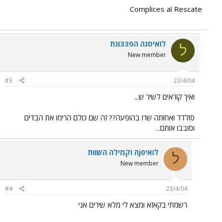
Complices al Rescate
לואיסנה הפ33ונת
ל
New member
#3
23/4/04
ואיך קוראים לשיר ש...
סולדד ואחותה שרו בהופעה?? זה שם כולם הרימו את הבדים
וסובבו אותם...
לואיj0ה וקמילה השוות
ל
New member
#4
23/4/04
רשמתי בקאזא ומצא לי מלא שירים אני