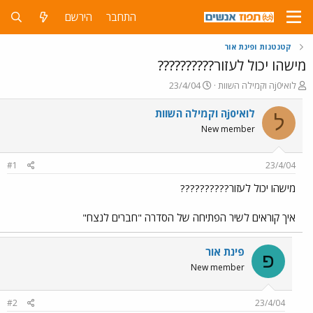
התחבר
הירשם
קטנטנות ופינת אור
מישהו יכול לעזור??????????
פ
פ
לואיj0ה וקמילה השוות
23/4/04
ו
ו
ת
ר
לואיj0ה וקמילה השוות
ל
ח
ס
New member
ה
ם
נ
ב
ו
ת
#1
23/4/04
ש
א
א
ר
מישהו יכול לעזור??????????
י
ך
איך קוראים לשיר הפתיחה של הסדרה "חברים לנצח"
פינת אור
פ
New member
#2
23/4/04