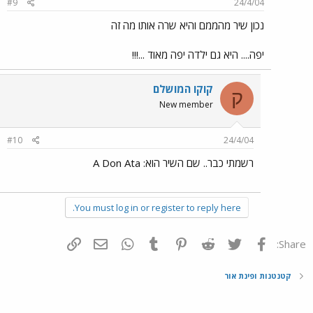
#9
24/4/04
נכון שיר מהממם והיא שרה אותו מה זה
יפה.... היא גם ילדה יפה מאוד ...!!!
קוקו המושלם
ק
New member
#10
24/4/04
רשמתי כבר.. שם השיר הוא: A Don Ata
You must log in or register to reply here.
פייסבוק
Twitter
Reddit
Pinterest
Tumblr
WhatsApp
דואר אלקטרוני
הוסף קישור
Share:
קטנטנות ופינת אור