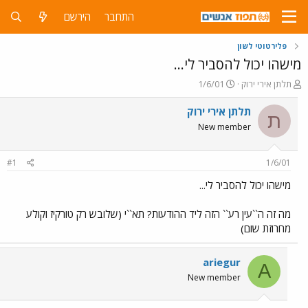
התחבר
הירשם
פלירטוטי לשון
מישהו יכול להסביר לי...
פ
פ
תלתן אירי ירוק
1/6/01
ו
ו
ת
ר
תלתן אירי ירוק
ת
ח
ס
New member
ה
ם
נ
ב
ו
ת
#1
1/6/01
ש
א
א
ר
מישהו יכול להסביר לי...
י
ך
מה זה ה``עין רע`` הזה ליד ההודעות? תא``י (שלובש רק טורקיז וקולע
מחרוזת שום)
ariegur
A
New member