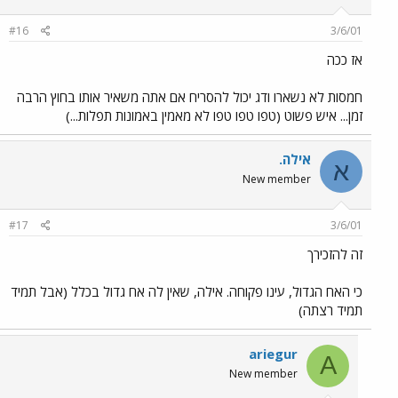
#16
3/6/01
אז ככה
חמסות לא נשארו ודג יכול להסריח אם אתה משאיר אותו בחוץ הרבה
זמן... איש פשוט (טפו טפו טפו לא מאמין באמונות תפלות...)
אילה.
א
New member
#17
3/6/01
זה להזכירך
כי האח הגדול, עינו פקוחה. אילה, שאין לה אח גדול בכלל (אבל תמיד
תמיד רצתה)
ariegur
A
New member