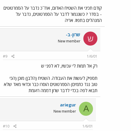
קודם תכיני את השטיח האדום, אח``כ נדבר על הסמרטוטים
- בסדר ? כשנגמור לדבר על הסמרטוטים, נדבר על
המנהלים בתפוז. אריה
שרון-ב-
ש
New member
#9
1/6/01
רק אל תמות לי עכשיו, לא לפני ש
תספיק לעשות את העבודה. השטיח (הלבן) מוכן (הכי
טוב נגד כתמים) הסמרטוטים הוסרו כבר וכדאי מאד שלא
תבוא לפה בכדי לדבר שרון דממה רועמת
ariegur
A
New member
#10
1/6/01