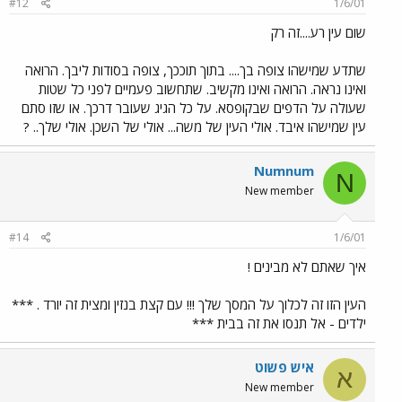
#12
1/6/01
שום עין רע....זה רק
שתדע שמישהו צופה בך.... בתוך תוככך, צופה בסודות ליבך. הרואה
ואינו נראה. הרואה ואינו מקשיב. שתחשוב פעמיים לפני כל שטות
שעולה על הדפים שבקופסא. על כל הגיג שעובר דרכך. או שזו סתם
עין שמישהו איבד. אולי העין של משה... אולי של השכן. אולי שלך.. ?
Numnum
N
New member
#14
1/6/01
איך שאתם לא מבינים !
העין הזו זה לכלוך על המסך שלך !!! עם קצת בנזין ומצית זה יורד . ***
ילדים - אל תנסו את זה בבית ***
איש פשוט
א
New member