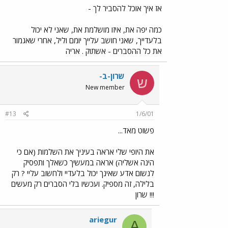
אז איך אוכל להסביר לך -
כמה יפה את, איזו מושלמת את, שאני לא יכול
בלעדייך, שאני חושב עלייך יומם וליל, אחרי שאגמור
את כל ההסברים - אשתוק . אריה
שרון-ב-
ש
New member
#13
1/6/01
פשוט מאד...
את היופי שלי אראה בעיניך את השלמות (אם כי
הינה אשליה) אראה במעשיך כשאלך ותפסיק
לנשום אדע שאינך יכול בלעדיי ולחשוב עליי ? רק
בלילה, זה מספיק. ועכשיו בלי הסברים רק מעשים
!!! שרון
ariegur
A