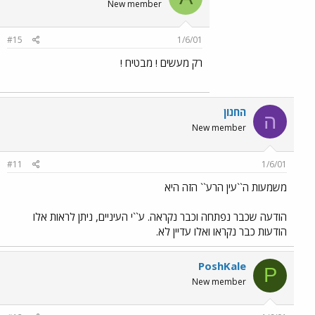
New member
#15
1/6/01
רק מעשים ! מבטיח !
החנון
ה
New member
#11
1/6/01
משמעות ה``עין הרע`` הזה היא
הודעה שכבר נפתחה וכבר נקראה. ע``י העיניים, ניתן לראות אלו
הודעות כבר נקראו ואלו עדיין לא.
PoshKale
P
New member