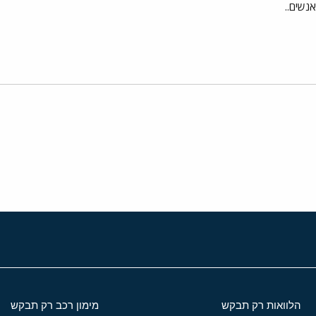
נשים..
י
שור
הלוואות רק תבקש
מימון רכב רק תבקש