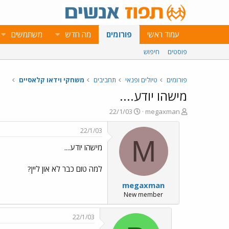
עמוד ראשי
פורומים
מה חדש
משתמשים
פוסטים
חיפוש
פורומים
טיולים ופנאי
תחביבים
משחקי וידאו קלאסיים
מישהו יודע....
פ
פ
22/1/03
megaxman
ו
ו
ת
ר
22/1/03
ח
ס
M
מישהו יודע....
ה
ם
נ
ב
ו
ת
למה טום כבר לא און ליין?
ש
א
megaxman
א
ר
י
New member
ך
22/1/03