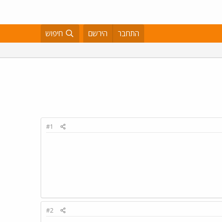
התחבר
הירשם
חיפוש
#1
#2