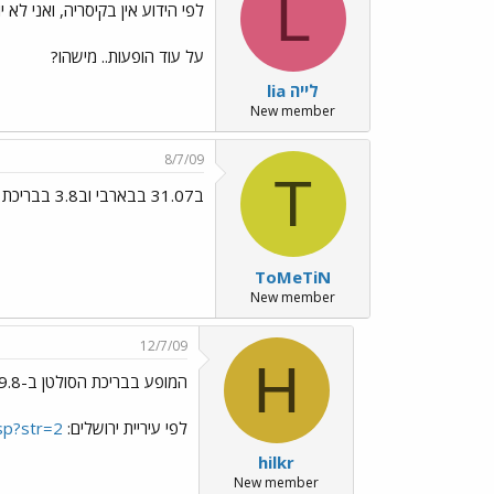
L
לפי הידוע אין בקיסריה, ואני לא י
על עוד הופעות.. מישהו?
lia לייה
New member
8/7/09
T
ב31.07 בבארבי וב3.8 בבריכת הסולטן
ToMeTiN
New member
12/7/09
H
המופע בבריכת הסולטן ב-9.8
לפי עיריית ירושלים:
asp?str=2
hilkr
New member