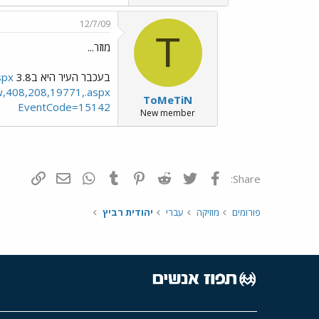
12/7/09
T
מוזר...
בעכבר העיר היא ב3.8
spx
w,408,208,19771,.aspx
ToMeTiN
EventCode=15142
New member
פייסבוק
Twitter
Reddit
Pinterest
Tumblr
WhatsApp
דואר אלקטרונ
הוסף קי
Share:
פורומים
מוזיקה
עברי
יהודית רביץ