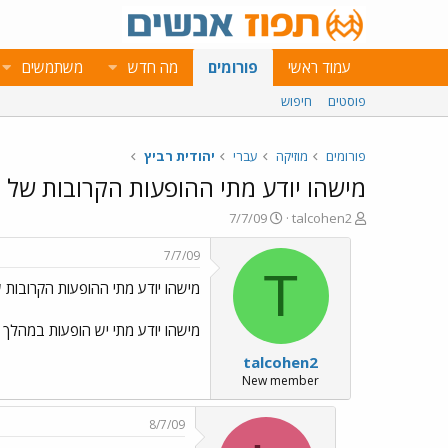
עמוד ראשי
פורומים
מה חדש
משתמשים
פוסטים
חיפוש
פורומים
מוזיקה
עברי
יהודית רביץ
מישהו יודע מתי ההופעות הקרובות של י
פ
פ
7/7/09
talcohen2
ו
ו
ת
ר
7/7/09
ח
ס
T
מישהו יודע מתי ההופעות הקרובות ש
ה
ם
נ
ב
ו
ת
מישהו יודע מתי יש הופעות במהלך ה
ש
א
talcohen2
א
ר
י
New member
ך
8/7/09