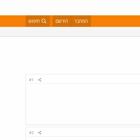
התחבר
הירשם
חיפוש
#1
#2