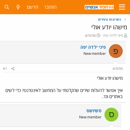
התחבר
הירשם
כשרונות צעירים
מישהו יודע אולי
פ
פ
פיגי ילדה יפה
4/9/06
ו
ו
ת
ר
פיגי ילדה יפה
פ
ח
ס
New member
ה
ם
נ
ב
ו
ת
#1
4/9/06
ש
א
א
ר
מישהו יודע אולי
י
ך
איך אפשר להעלות שירים שהקלטתי על המחשב לאינטרנט? כדי לשים
באתרים וכו'..
סשיושס
ס
New member