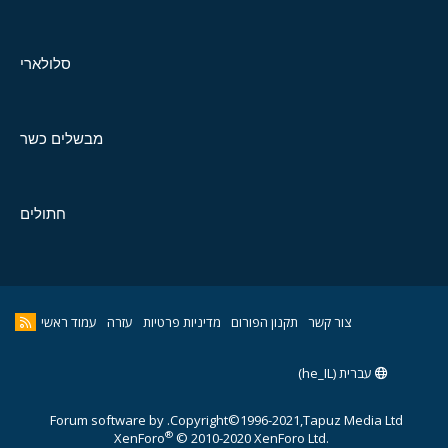
סלולארי
מבשלים כשר
חתולים
צור קשר
תקנון הפורום
מדיניות פרטיות
עזרה
עמוד ראשי
עברית (he_IL)
Forum software by
Copyright©1996-2021,Tapuz Media Ltd.
®
XenForo
© 2010-2020 XenForo Ltd.