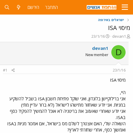
התחבר
הירשם
ישראלים באירופה
מיסוי ISA
פ
פ
23/1/16
devan1
ו
ו
ת
ר
devan1
D
ח
ס
New member
ה
ם
נ
ב
ו
ת
#1
23/1/16
ש
א
א
ר
מיסוי ISA
י
ך
היי,
אני ברילוקיישן בלונדון, ואני שוקל פתיחת חשבון ISA בשביל להשקיע
במניות. אני יודע שאחזור מתישהו לישראל (לא ברור עדיין מתי)
אני יודע שאחרי שאעזוב את בריטניה לא אוכל להמשיך להפקיד כסף
בISA.
השאלה שלי, האם אצטרך לשלם מס בישראל, אם אמכור מניות בISA
ואמשוך כסף, אחרי שחזרתי לארץ?