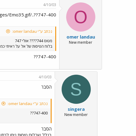
4/10/03
O
747-400??../images/Emo35.gif
נכתב ע"י omer landau:
omer landau
מטוס 744???? אולי 747
New member
בלוח הטיסות של אל על ראיתי כמה מטוסים שסוגם 744 חיפשתי 747 ולא מצאתי סביר להניח שאכן מדובר 
747-400??
4/10/03
S
הסבר
נכתב ע"י omer landau:
singera
747-400??
New member
הסבר