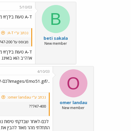
5/10/03
B
A-T טעות בידך!!! מטוסו של נשיא
נכתב ע"י A-T:
beti sakala
מבוסס על 747-200
New member
A-T טעות בידך!!! מטוסו של נשיא
ארה"ב הוא בואינג 400 747 לכל דבר,אגב לרשותו עומדים שני מטוסים זהים לגמרי מדגם זה,כאשר הראשון ח"ח מתקלקל עומד לרשותו השני באופן מיידי!
4/10/03
O
../images/Emo51.gifלכם-לאחר שבדקתי טיסות נוספות
נכתב ע"י omer landau:
omer landau
747-400??
New member
לכם-לאחר שבדקתי טיסות נו
התחלתי מהר מאוד להבין את השי