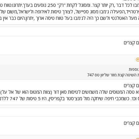
שנקרא ספיישל שהוא ג'מבו לכל דבר ,רק יותר קצר. 
טהייד,הפעילה ג'מבו מסוג ספיישל, לצורך טיסות לאירופה ולישראל,משום של
ל האטלנטי ולשם כך היה לג'מבו בעל טווח טיסה ארוך ,יתרון.היום כבר אין בו
וספות
יטה קצת מוזר שליוון טס 747
 כשמכבי חיפה שיחקה מול מנצ'סטר בקפריסין, היו 5 טיסות של 747 ללרנקה.