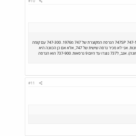
#10
אני צריך לחשוב: 747-100 הגרסה המקורית של הג'מבו מ1970. 747-200 הגרסה השנייה מ1971, זהה חיצונית ל747-100 747SP הגרסה המקוצרת של 747 מ1976. 747-300 עם קומה
שנייה ארוכה יותר מ1982. 747-400 הגרסה המודרנית שמיוצרת מ1988 ועד היום. דומה ל300 אבל בעלת כנפיים שונות. אני לא מכיר גרסה שישית של 747, אלא אם כן הכוונה היא
ל747-206SUD שזאת גרסה מיוחדת של 747-200 שזהה חיצונית ל300. רק חברת KLM מפעילה את הדגם הזה (בתמונה). אגב, ל737 נוצרו עד היום 9 גרסאות. 737-900 הוא הגרסה
#11