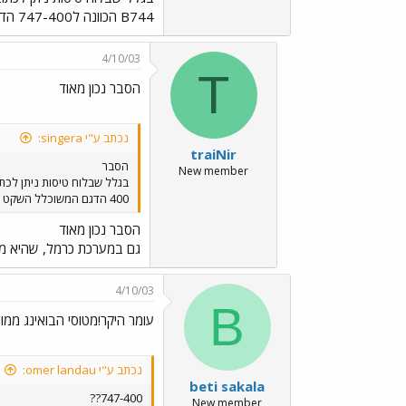
B744 הכוונה ל747-400 הדגם המשוכלל השקט של ה747 A320 דוגמא לרישום מטוס איבוס MD11 דוגמא לרישום מטוס תלת מנועי גדול של מקדונל דוגלאס
4/10/03
T
הסבר נכון מאוד
נכתב ע"י singera:
traiNir
הסבר
New member
400 הדגם המשוכלל השקט של ה747 A320 דוגמא לרישום מטוס איבוס MD11 דוגמא לרישום מטוס תלת מנועי גדול של מקדונל דוגלאס
הסבר נכון מאוד
גם במערכת כרמל, שהיא מערכת ההז
4/10/03
B
עומר היקר!מטוסי הבואינג ממו
נכתב ע"י omer landau:
beti sakala
747-400??
New member