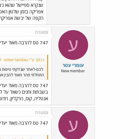
אפריקה בזמן שלטון האפר
הקפה של יבשת אפריקה מע
7/10/03
ע
747 טס להרבה מאוד יעדים קצרים
נכתב ע"י omer landau:
עומרי עטר
לכם-לאחר שבדקתי טיסות נ
New member
התחלתי מהר מאוד להבין את הש
747 טס להרבה מאוד יעדים קצרים
אנטליה, קוס, הרקליון, רודוס וכו'.
7/10/03
ע
747 טס להרבה מאוד יעדים קצרים