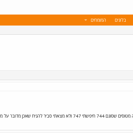
בלוגים
המומחים
 מטוס מסוג 747 ולא 744 מישהו שם לב לזה פעם??