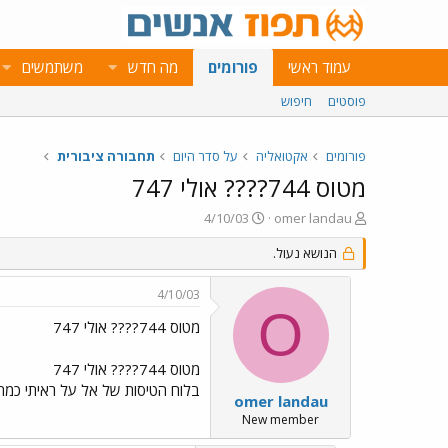
עמוד ראשי
פורומים
מה חדש
משתמשים
פוסטים
חיפוש
פורומים
אקטואליה
על סדר היום
תחבורה ציבורית
מטוס 744???? אולי 747
פ
פ
4/10/03
omer landau
ו
ו
ת
הנושא נעול.
ר
ח
ס
ה
ם
4/10/03
נ
ב
O
ו
ת
מטוס 744???? אולי 747
ש
א
א
ר
מטוס 744???? אולי 747
י
בלוח הטיסות של אל על ראיתי כמה מטוסים שסוגם 744 חיפשתי 747 ולא מצאתי סביר להניח שאכן מדובר על
ך
omer landau
New member