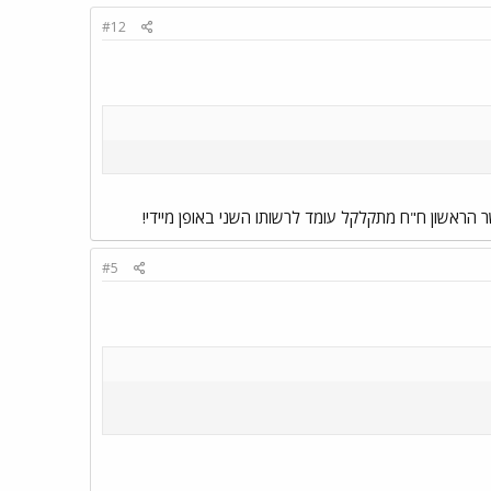
#12
#5