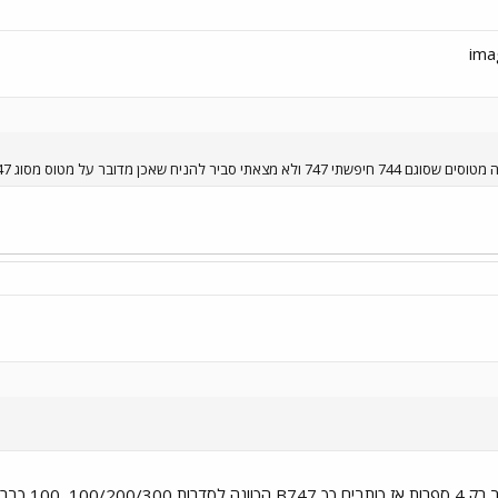
על מטוס מסוג 747 ולא 744 מישהו שם לב לזה פעם??