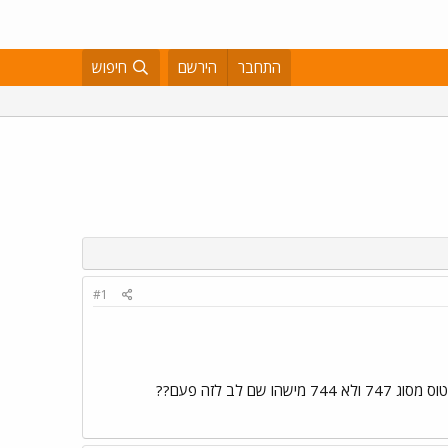
התחבר
הירשם
חיפוש
#1