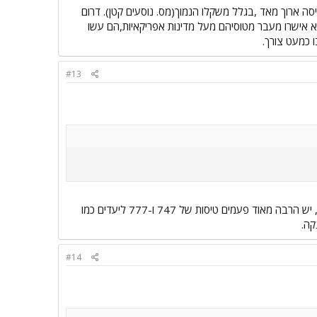
ומסוגל לקחת "רק" 250 נוסעים בערך.יתרונו:טווח טיסה ארוך מאד ,בגלל משקלו הנמוך(מס. נוסעים קטן). דרום
א אישרו מעבר מטוסיהם מעל מדינות אפריקאיות,הם עשו
 כמעט צורך.
#13
בשבתות וחגים כשאל על לא טסה המטוסים שלה משמשים לטיסות סאן דור (צוות המטוס הוא של אל על), יש הרבה מאוד פעמים טיסות של 747 ו-777 ליעדים כמו
#14