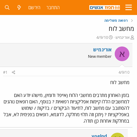
התחבר
הירשם
רפואה משלימה
מחשב לוח
פ
פ
אוריגמיש
4/9/10
ו
ו
ת
ר
אוריגמיש
א
ח
ס
New member
ה
ם
נ
ב
ו
ת
#1
4/9/10
ש
א
א
ר
מחשב לוח
י
ך
בזמן האחרון מתרבים מחשבי הלוח (אייפד ודומיו), מישהו יודע האם
למחשבים הללו קיימות אפליקציות רפואיות ? בנוסף, האם רופאים נוהגים
להסתובב עם מחשב לוח, לתיעוד הביקורים / בדיקות / שימוש
באפליקציות ? (יתכן וזה תלוי מחלקה, לדוגמא, רופאים בפנימית לא, אבל
במחלקות אחרות כן) תודה.
yoelnd