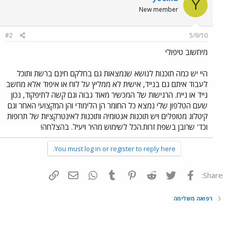
Y
New member
#2
5/9/10
מיחשוב טיפולי
היי יש כמה תוכנות לנושא שנמצאות גם בחלקם חינם ברשת ותוכל
לעבוד איתם גם בנייד, אישית לא ממליץ על לוח או איפוד אלא מחשב
נייד או נייח. הרגישות של המכשיר מאוד גבוה וגם קשה לתיפקוד, נכון
שעם הטלפון שלי נמצא כל החומר הן הלימודי והן המקצועי האחר וגם
קיטלוג מטופלים ויש תוכנות אנטומיה ותוכנות לאינטרקציות של תרופות
וכד' שרובן בשפת זרות.הכל לשימוש מהיר ויעיל. בהצלחה!
You must log in or register to reply here.
פייסבוק
Twitter
Reddit
Pinterest
Tumblr
WhatsApp
דואר אלקטרוני
הוסף קישור
Share:
רפואה משלימה