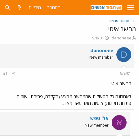
התחבר
הירשם
תמיכה טכנית
מחשב איטי
פ
פ
9/8/01
danoneee
ו
ו
ת
ר
danoneee
D
ח
ס
New member
ה
ם
נ
ב
ו
ת
#1
9/8/01
ש
א
א
ר
מחשב איטי
י
ך
לאחרונה כל הפעולות שהמחשב מבצע (הקלדה, פתיחת יישומים,
פתיחת חלונות) איטיות מאד מאד מאד.......
אלי טפש
א
New member