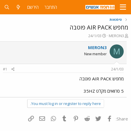
התחבר
הירשם
טיסנאות
מחפש AIR PACK פוטבה
פ
פ
24/1/03
MERON3
ו
ו
ת
ר
MERON3
M
ח
ס
New member
ה
ם
נ
ב
ו
ת
#1
24/1/03
ש
א
א
ר
מחפש AIR PACK פוטבה
י
ך
5 סרוואים מקלט 35HZ
You must log in or register to reply here.
פייסבוק
Twitter
Reddit
Pinterest
Tumblr
WhatsApp
דואר אלקטרוני
הוסף קישור
Share: