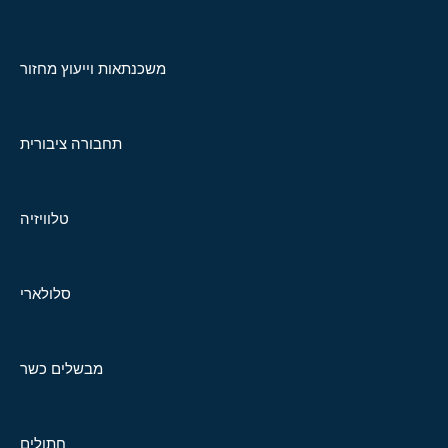
משכנתאות וייעוץ מחזור
תחבורה ציבורית
טלוויזיה
סלולארי
מבשלים כשר
חתולים