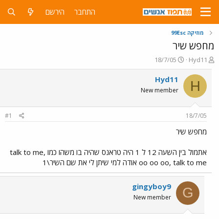
התחבר
הירשם
מוזיקה 99Esc
מחפש שיר
פ
פ
18/7/05
Hyd11
ו
ו
ת
ר
Hyd11
H
ח
ס
New member
ה
ם
נ
ב
ו
ת
#1
18/7/05
ש
א
א
ר
מחפש שיר
י
ך
אתמול בין השעה 12 ל 1 היה טראנס שהיה בו משהו כמו talk to me,
oo oo oo, talk to me אודה למי שיתן לי את שם השיר\1
gingyboy9
G
New member