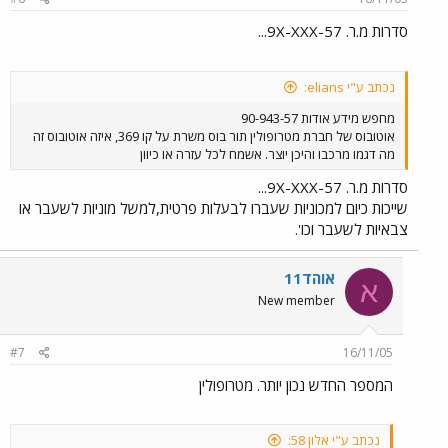
סדרות מ.ר. 9X-XXX-57...
נכתב ע"י elians:
מחפש מידע אודות 90-943-57
אוטובוס של חברת מטרופולין תור בוס משרת על קו 369, איזה אוטובוס זה
מה דגמו מרכבו והיכן יוצר. אשמח לכל עזרה או כיוון
סדרות מ.ר. 9X-XXX-57...
שייכות כיום למכוניות שעברו לבעלות פרטית,למשל מוניות לשעבר או
צבאיות לשעבר וכו'.
אוהד11
א
New member
#7
16/11/05
המספר החדש נכון יותר. מטרופולין
נכתב ע"י אלון 58: