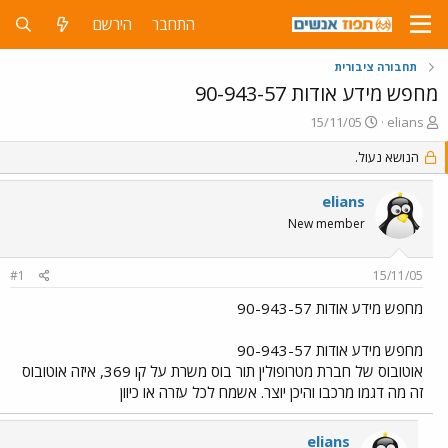
התחבר
הירשם
תחבורה ציבורית
מחפש מידע אודות 90-943-57
פ
פ
15/11/05
elians
ו
ו
ת
ר
הנושא נעול.
ח
ס
ה
ם
elians
נ
ב
New member
ו
ת
ש
א
א
ר
#1
15/11/05
י
ך
מחפש מידע אודות 90-943-57
מחפש מידע אודות 90-943-57
אוטובוס של חברת מטרופולין תור בוס משרת על קו 369, איזה אוטובוס
זה מה דגמו מרכבו והיכן יוצר. אשמח לכל עזרה או כיוון
elians