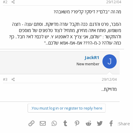
#2
29/12/04
מה זה "בלם"? דיסק? קליפר? משאבה?
הסבר, פרט והדגם. ככה תקבל עזרה מדיווקת.. וסתם עצה - רוצה
משומש, פותח איזה מחירון, מתחיל לצוד טלפונים של מוסכים
ולהתקשר : "שלום, אני צריך X לאופנוע Y. יש לכם? לא? חבל.. כן?
כמה עולה? כ-מ-ה??? אמ-אמ-אמא שלכם..."
JackR1
J
New member
#3
29/12/04
מדוייקת...
You must log in or register to reply here.
פייסבוק
Twitter
Reddit
Pinterest
Tumblr
WhatsApp
דואר אלקטרוני
הוסף קישור
Share: