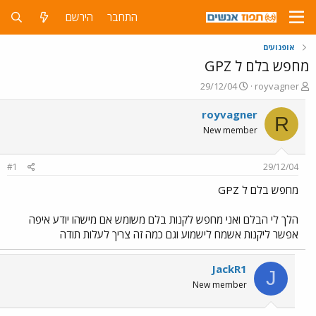
התחבר
הירשם
אופנועים
מחפש בלם ל GPZ
פ
פ
29/12/04
royvagner
ו
ו
ת
ר
royvagner
R
ח
ס
New member
ה
ם
נ
ב
ו
ת
#1
29/12/04
ש
א
א
ר
מחפש בלם ל GPZ
י
ך
הלך לי הבלם ואני מחפש לקנות בלם משומש אם מישהו יודע איפה
אפשר ליקנות אשמח לישמוע וגם כמה זה צריך לעלות תודה
JackR1
J
New member