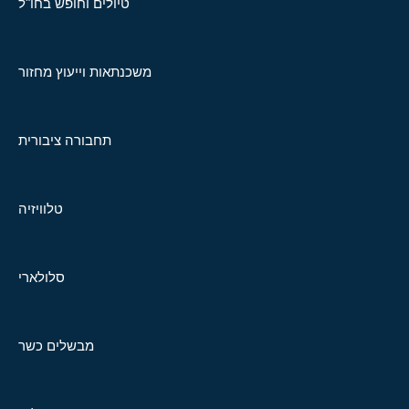
טיולים וחופש בחו"ל
משכנתאות וייעוץ מחזור
תחבורה ציבורית
טלוויזיה
סלולארי
מבשלים כשר