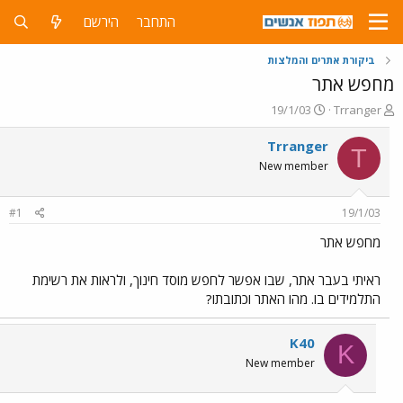
התחבר
הירשם
ביקורת אתרים והמלצות
מחפש אתר
פ
פ
19/1/03
Trranger
ו
ו
ת
ר
Trranger
T
ח
ס
New member
ה
ם
נ
ב
ו
ת
#1
19/1/03
ש
א
א
ר
מחפש אתר
י
ך
ראיתי בעבר אתר, שבו אפשר לחפש מוסד חינוך, ולראות את רשימת
התלמידים בו. מהו האתר וכתובתו?
K40
K
New member