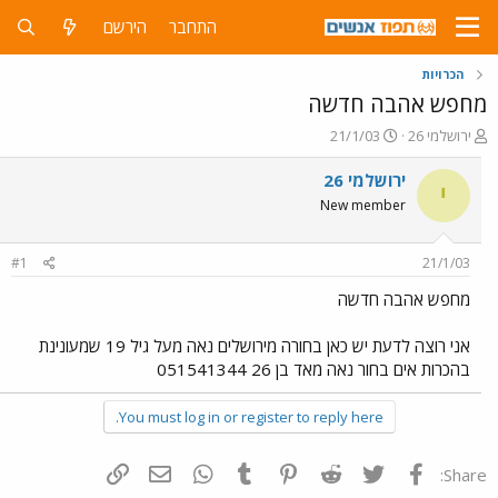
התחבר
הירשם
הכרויות
מחפש אהבה חדשה
פ
פ
ירושלמי 26
21/1/03
ו
ו
ת
ר
ירושלמי 26
י
ח
ס
New member
ה
ם
נ
ב
ו
ת
#1
21/1/03
ש
א
א
ר
מחפש אהבה חדשה
י
ך
אני רוצה לדעת יש כאן בחורה מירושלים נאה מעל גיל 19 שמעונינת
בהכרות אים בחור נאה מאד בן 26 051541344
You must log in or register to reply here.
פייסבוק
Twitter
Reddit
Pinterest
Tumblr
WhatsApp
דואר אלקטרוני
הוסף קישור
Share: