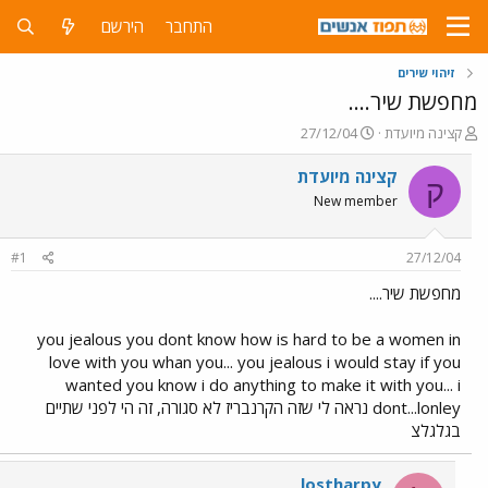
התחבר
הירשם
זיהוי שירים
מחפשת שיר....
פ
פ
קצינה מיועדת
27/12/04
ו
ו
ת
ר
קצינה מיועדת
ק
ח
ס
New member
ה
ם
נ
ב
ו
ת
#1
27/12/04
ש
א
א
ר
מחפשת שיר....
י
ך
you jealous you dont know how is hard to be a women in
love with you whan you... you jealous i would stay if you
wanted you know i do anything to make it with you... i
dont...lonley נראה לי שזה הקרנבריז לא סגורה, זה הי לפני שתיים
בגלגלצ
lostharpy