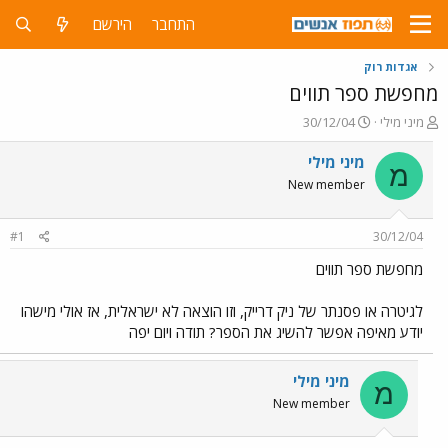
התחבר
הירשם
אגדות רוק
מחפשת ספר תווים
פ
פ
מיני מילי
30/12/04
ו
ו
ת
ר
מיני מילי
מ
ח
ס
New member
ה
ם
נ
ב
ו
ת
#1
30/12/04
ש
א
א
ר
מחפשת ספר תווים
י
ך
לגיטרה או פסנתר של ניק דרייק, וזו הוצאה לא ישראלית, אז אולי מישהו
יודע מאיפה אפשר להשיג את הספר? תודה ויום יפה
מיני מילי
מ
New member