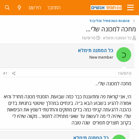
התחבר
הירשם
אומנות הטכסטיל והליבוד
מחכה למכונה שלי...
פ
פ
כל המתנה תימלא
16/9/10
ו
ו
ת
ר
כל המתנה תימלא
כ
ח
ס
New member
ה
ם
נ
ב
ו
ת
#1
16/9/10
ש
א
א
ר
מחכה למכונה שלי...
י
ך
הי, אני קוראת פה ומתענגת כבר כמה שבועות. הזמנתי מכונה מחו"ל והיא
אמורה להגיע בשבוע הבא ב"ה. בינתיים במהלך שיטוטי בחנויות בדים
כהכנה להגעתה קניתי כמה בדים מתוקים והחלטתי לשפץ את הכיסאות
שלי. שיהיה לי מה לעשות עד שאני מתחילה לתפור... מקווה שיהיו לי
בקרוב תוצרים תפורים
שנה טובה
כל המתנה תימלא