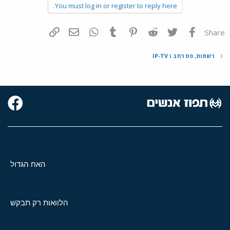
You must log in or register to reply here.
פייסבוק
Twitter
Reddit
Pinterest
Tumblr
WhatsApp
דואר אלקטרוני
הוסף קישור
Share:
רשתות, פס רחב ו IP-TV
האח הגדול
הלוואות רק תבקש