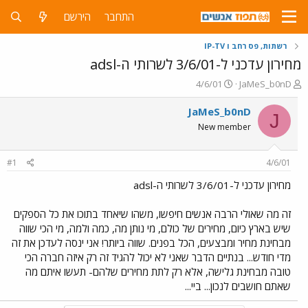
התחבר
הירשם
רשתות, פס רחב ו IP-TV
מחירון עדכני ל-3/6/01 לשרותי ה-adsl
פ
פ
4/6/01
JaMeS_b0nD
ו
ו
ת
ר
JaMeS_b0nD
J
ח
ס
New member
ה
ם
נ
ב
ו
ת
#1
4/6/01
ש
א
א
ר
מחירון עדכני ל-3/6/01 לשרותי ה-adsl
י
ך
זה מה שאולי הרבה אנשים חיפשו, משהו שיאחד בתוכו את כל הספקים
שיש בארץ כיום, מחירים של כולם, מי נותן מה, כמה ולמה, מי הכי שווה
מבחינת מחיר ומבצעים, הכל בפנים. שווה ביותר! אני ינסה לעדכן את זה
מדי חודש... בנתיים הדבר שאני לא יכול להגיד זה רק איזה חברה הכי
טובה מבחינת גלישה, אלא רק לתת מחירים שלהם- תעשו איתם מה
שאתם חושבים לנכון... ביי...