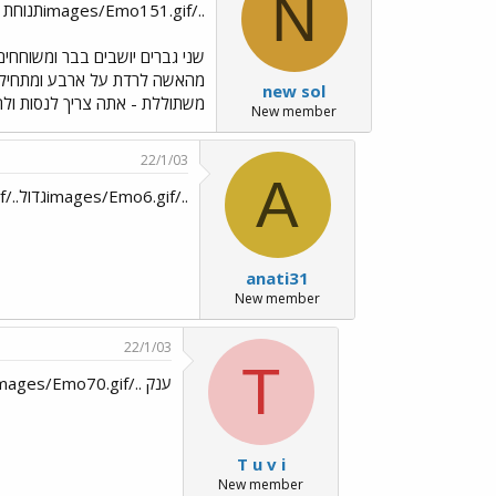
N
../images/Emo151.gifתנוחת הרודיאו
שני גברים יושבים בבר ומשוחחים
מהאשה לרדת על ארבע ומתחיל בפ
new sol
משתוללת - אתה צריך לנסות ולהשאר
New member
22/1/03
A
../images/Emo6.gifגדול../images/Emo70.gif
anati31
New member
22/1/03
T
ענק ../images/Emo70.gif ../images/Emo70.gif ../images/Emo70.gif
T u v i
New member