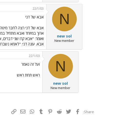
22/1/03
N
אבא של דני
אבא של דני רצה לחבר מיטה מ
ארוך במיוחד ואבא מתחיל במ
new sol
ואומר: "אבא קרו שני דברים, 
New member
אבא. עונה דני: "לאמא נשברו 
22/1/03
N
ועל זה נאמר
ראש תחת ראש
new sol
New member
פייסבוק
Twitter
Reddit
Pinterest
Tumblr
WhatsApp
דואר אלקטרונ
הוסף קי
Share: