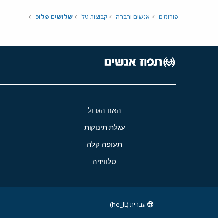
פורומים
אנשים וחברה
קבוצות גיל
שלושים פלוס
האח הגדול
עגלת תינוקות
תעופה קלה
טלוויזיה
עברית (he_IL)