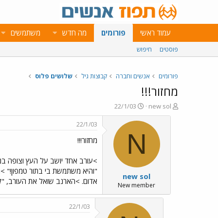
עמוד ראשי
פורומים
מה חדש
משתמשים
פוסטים
חיפוש
פורומים
אנשים וחברה
קבוצות גיל
שלושים פלוס
מחזור!!!
פ
פ
22/1/03
new sol
ו
ו
ת
ר
22/1/03
ח
ס
N
מחזור!!!
ה
ם
נ
ב
ו
ת
>עורב אחד יושב על העץ וצופה ב
ש
א
"והיא משתמשת בי בתור טמפון!" >ג
new sol
א
ר
אדום. >הארנב שואל את העורב, "ל
י
New member
ך
22/1/03