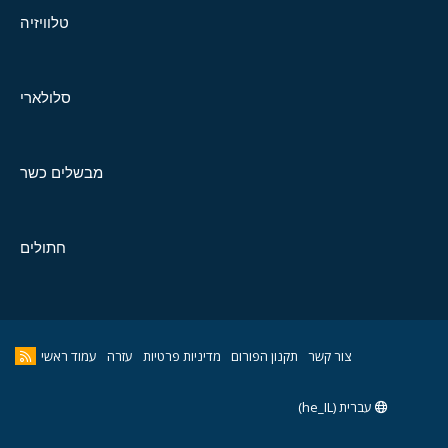
טלוויזיה
סלולארי
מבשלים כשר
חתולים
צור קשר
תקנון הפורום
מדיניות פרטיות
עזרה
עמוד ראשי
עברית (he_IL)