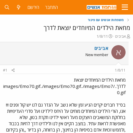
התחבר
הירשם
משפחות אנשים עם פיגור
מחאת הילדים המיוחדים יוצאת לדרך
פ
פ
אביבים
1/8/11
ו
ו
ת
ר
אביבים
א
ח
ס
New member
ה
ם
נ
ב
ו
ת
#1
1/8/11
ש
א
א
ר
מחאת הילדים המיוחדים יוצאת
י
לדרך../images/Emo70.gif../images/Emo70.gif../images/Emo7
ך
0.gif
בס"ד חברים יקרים הגיע זמן שלא נשב על הגדר גם לנו יש קול ופנים !!!
אנו, הורי הילדים המיוחדים מוחים על היחס לילדינו ועל סדרי העדיפויות
בחלוקת המשאבים היוצקים מעל ראשי ילדינו תקרת בטון, שלא
מאפשרת לראות עתיד. במצב הקיים אין לנו ולילדינו דרך לחיות בכבוד
,ולממש זכויות אדם בסיסיות הן בחינוך, הן ברווחה, הן בדיור ,,והן בקידום