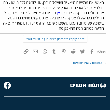
האישי. אנו מרגישים מיואשים ומושפלים. לכן, אנו קוראים לכל מי שנשמה
בו להצטרף למאבקנו, המאבק על עתיד הילדים המיוחדים להצטרפות
אתם יכולים דרך דף הפייסבוק
כאן
חברים הפיצו זאת לכל הקבוצות,,לכל
המיילים בקריאה להצטרף לילדים בעלי צרכים קמים מוחים בהחלטה
בישיבה של פורום הנכים מהשבוע שעבר הוחלט "פותחים מאהל" ויצאה
הודעה בפורום מטה המאבק פה
You must log in or register to reply here.
פייסבוק
Twitter
Reddit
Pinterest
Tumblr
WhatsApp
דואר אלקטרוני
הוסף קישור
Share:
משפחות אנשים עם פיגור