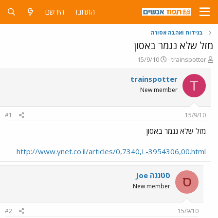
התחבר
הירשם
בגידות ואהבה אסורה
מזל שלא נגמר באסון
פ
פ
15/9/10
trainspotter
ו
ו
ת
ר
trainspotter
T
ח
ס
New member
ה
ם
נ
ב
ו
ת
#1
15/9/10
ש
א
א
ר
מזל שלא נגמר באסון
י
ך
http://www.ynet.co.il/articles/0,7340,L-3954306,00.html
סטנגה Joe
ס
New member
#2
15/9/10