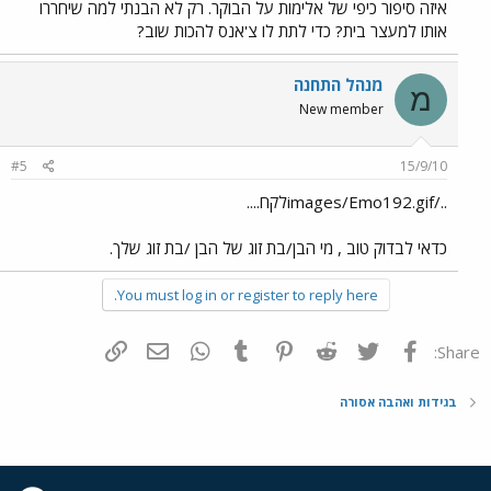
איזה סיפור כיפי של אלימות על הבוקר. רק לא הבנתי למה שיחררו
אותו למעצר בית? כדי לתת לו צ'אנס להכות שוב?
מנהל התחנה
מ
New member
#5
15/9/10
../images/Emo192.gifלקח....
כדאי לבדוק טוב , מי הבן/בת זוג של הבן /בת זוג שלך.
You must log in or register to reply here.
פייסבוק
Twitter
Reddit
Pinterest
Tumblr
WhatsApp
דואר אלקטרוני
הוסף קישור
Share:
בגידות ואהבה אסורה