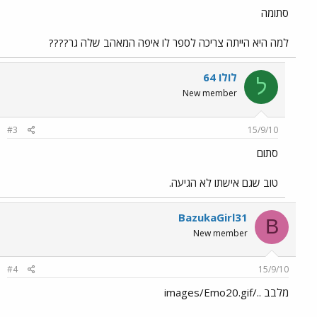
סתומה
למה היא הייתה צריכה לספר לו איפה המאהב שלה גר????
לולו 64
ל
New member
#3
15/9/10
סתום
טוב שגם אישתו לא הגיעה.
BazukaGirl31
B
New member
#4
15/9/10
מלבב ../images/Emo20.gif