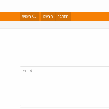
התחבר
הירשם
חיפוש
#1