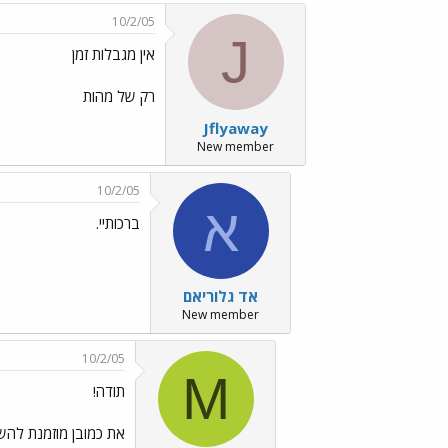
10/2/05
J
אין מגבלות זמן
רק של מהות
Jflyaway
New member
10/2/05
א
ברכותיי.
אד גלוריאם
New member
10/2/05
M
תודה!
את כמובן מוזמנת להשא