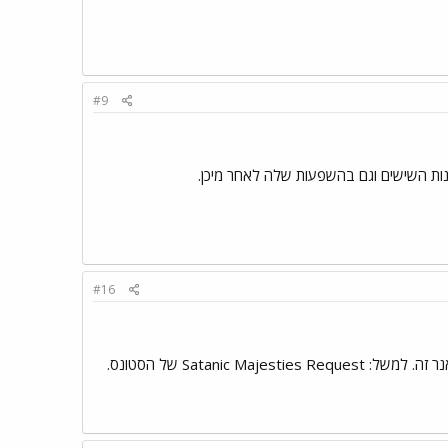
#9
שנות השישים וגם בהשפעות שלה לאחר מיכן.
#16
הידועה גם כ”פדיחדליה” - הסתעפות חשובה של הפסיכדליה. ניתן למנות כמה אלבומי-מופת בתת-ז'אנר זה. למשל: Satanic Majesties Request של הסטונס.