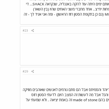
הסטון רוזז נהנו ממומנט מצויין של ,המקום הנכון בזמן הנכון, ובכך - הרבה יחסי ציבור. בשלהי אותם ימים היתה עוד להקה באנגליה, שנקראה SHACK.... די
אלא של SHACK לא היה מומנטום 'זמן נכון' ופחות יח"צ... אחד מחברי משני האחים שהיו (בין השאר)
בהרכב הזה, מייקל האד שמו, הוציא אלבום שנקרא MICHAEL HEAD AND THE STRANDS (גם כן בתקופת הסטון רוזז הראשון) - ומה אני אגיד לך - זה
#23
#29
רדיוהד והסמיתס אבל הם סתם גורמים לאנשים שאוהבים מוזיקה
והכל אבל מה לעשות זה המצב היום. לדעתי הסטון רוזס
הראשון הוא אלבום מעולה שיש בו כמה שירים שטובי הלהקות של שנות ה 60 היו מתגאים בהם made of stone זה באמת יציאה .. ולא שמעתי על