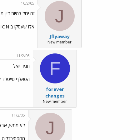
10/2/05
J
זה יכול להיות דיון מע
אלו שעסקו ב EXPLOITATION של הז'אנר - ואני מסכים ש 70% מהאלבום המדובר סובל מ"ניצול" שכזה....
Jflyaway
New member
11/2/05
F
תגיד יואל
הסאלף טייטלד של
forever
changes
New member
11/2/05
J
לא ממש, אבל 
מהפסיכדליה, מ