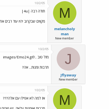
10/2/05
M
תודה רבה |4u|
מקווים שבקרוב יהיו עוד רבים א
melancholy
man
New member
10/2/05
J
מזל טוב ../images/Emo24.gif
תרבות ומנות... אה?
Jflyaway
New member
10/2/05
M
אז למה לא אפילו עם אלה???
תרבות ואומנות עלאק, יש פורום J!!!