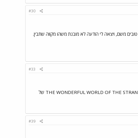
#30
בים משם, ויצאה לי הודעה לא מובנת משהו מקווה שתבין.
#33
להמליץ? כן... למען האמת כל אלבומי SHACK (ראה רשימה ב ALLMUSIC) ואת: THE WONDERFUL WORLD OF THE STRANDS של
#39