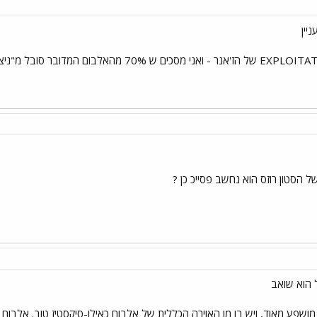
ניין
 הסטון רוזס הוא נחשב פסייכ כן ?
הוא שואב
ושפע מאוד, ויש בו מן האוירה הכללית של אלבום כאילו-סיקסטיז טוב. אלבום מומ