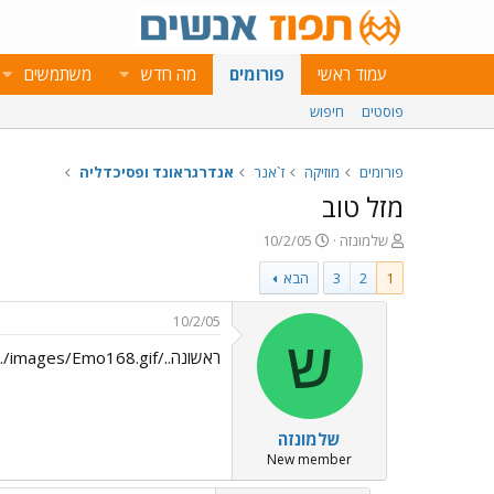
עמוד ראשי
פורומים
מה חדש
משתמשים
פוסטים
חיפוש
פורומים
מוזיקה
ז`אנר
אנדרגראונד ופסיכדליה
מזל טוב
פ
פ
שלמונזה
10/2/05
ו
ו
1
2
3
הבא
ת
ר
ח
ס
ה
ם
10/2/05
נ
ב
ש
ראשונה../images/Emo50.gif../images/Emo49.gif../images/Emo120.gif../images/Emo168.gif
ו
ת
ש
א
א
ר
י
שלמונזה
ך
New member