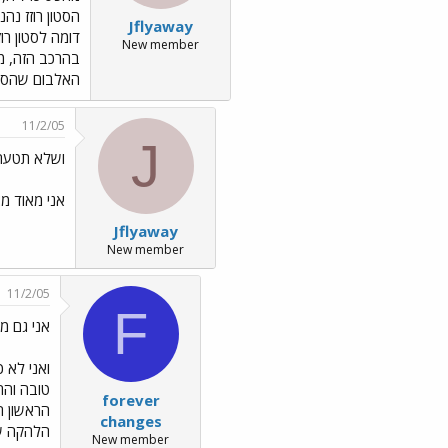
Jflyaway
New member
האלבום שהסטון
11/2/05
J
ושלא תטעה
אני מאוד מאוד מאוד
Jflyaway
New member
11/2/05
F
אני גם מ
ואני לא 
טובה והת
forever
changes
הלהקה שד
New member