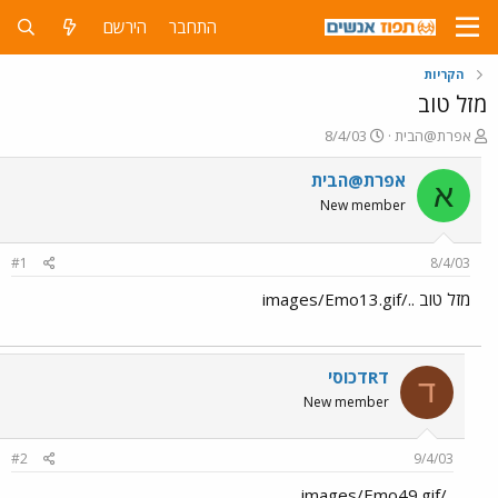
התחבר
הירשם
הקריות
מזל טוב
פ
פ
אפרת@הבית
8/4/03
ו
ו
ת
ר
אפרת@הבית
א
ח
ס
New member
ה
ם
נ
ב
ו
ת
#1
8/4/03
ש
א
א
ר
מזל טוב ../images/Emo13.gif
י
ך
דRדכוסי
ד
New member
#2
9/4/03
../images/Emo49.gif