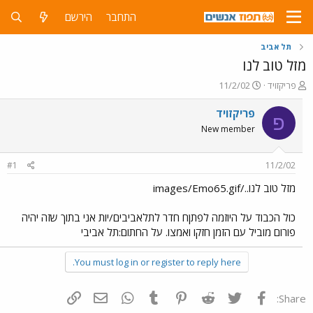
התחבר
הירשם
תל אביב
מזל טוב לנו
פ
פ
פריקזויד
11/2/02
ו
ו
ת
ר
פריקזויד
פ
ח
ס
New member
ה
ם
נ
ב
ו
ת
#1
11/2/02
ש
א
א
ר
מזל טוב לנו../images/Emo65.gif
י
ך
כול הכבוד על היוזמה לפתןח חדר לתלאביבים/יות אני בתוך שזה יהיה
פורום מוביל עם הזמן חזקו ואמצו. על החתום:תל אביבי
You must log in or register to reply here.
פייסבוק
Twitter
Reddit
Pinterest
Tumblr
WhatsApp
דואר אלקטרוני
הוסף קישור
Share: