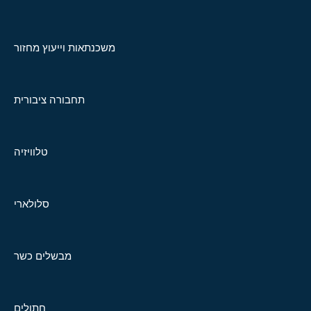
משכנתאות וייעוץ מחזור
תחבורה ציבורית
טלוויזיה
סלולארי
מבשלים כשר
חתולים