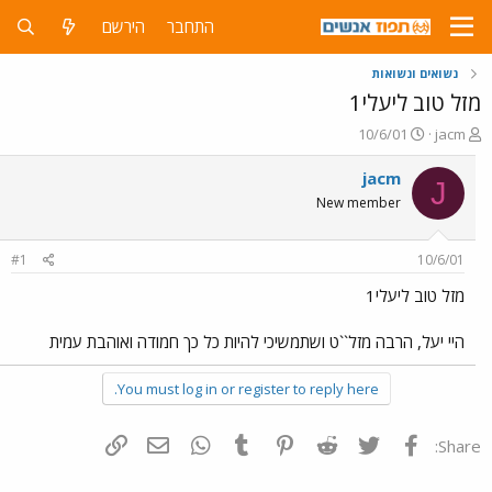
התחבר
הירשם
נשואים ונשואות
מזל טוב ליעלי1
פ
פ
10/6/01
jacm
ו
ו
ת
ר
jacm
J
ח
ס
New member
ה
ם
נ
ב
ו
ת
#1
10/6/01
ש
א
א
ר
מזל טוב ליעלי1
י
ך
היי יעל, הרבה מזל``ט ושתמשיכי להיות כל כך חמודה ואוהבת עמית
You must log in or register to reply here.
פייסבוק
Twitter
Reddit
Pinterest
Tumblr
WhatsApp
דואר אלקטרוני
הוסף קישור
Share: