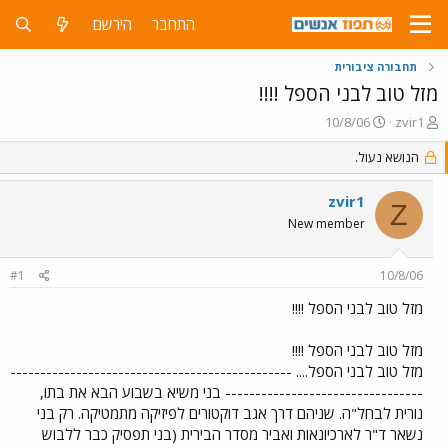
התחבר
הירשם
תחבורה ציבורית
מזל טוב לבני הספל !!!!
פ
פ
10/8/06
zvir1
ו
ו
ת
ר
הנושא נעול.
ח
ס
ה
ם
zvir1
Z
נ
ב
New member
ו
ת
ש
א
א
ר
#1
10/8/06
י
ך
מזל טוב לבני הספל !!!!
מזל טוב לבני הספל !!!!
מזל טוב לבני הספל.... -----------------------------------------------
--------------------------------- בני משיא בשבוע הבא את בתו,
נורית לבחל"ה. שניהם דרך אגב דוקטורים לפיזיקה מתמטיקה. רק בני
נשאר ד"ר לארכיונאות ואביר מסדר הבירית (בני תפסיק כבר ללבוש