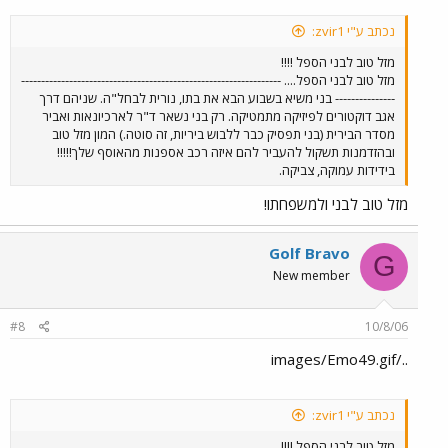
נכתב ע"י zvir1:
מזל טוב לבני הספל !!!!
מזל טוב לבני הספל.... -----------------------------------------------------------------
--------------- בני משיא בשבוע הבא את בתו, נורית לבחל"ה. שניהם דרך
אגב דוקטורים לפיזיקה מתמטיקה. רק בני נשאר ד"ר לארכיונאות ואביר
מסדר הבירית (בני תפסיק כבר ללבוש ביריות, זה סוטה.) המון מזל טוב
ובהזדמנות תשקול להעביר להם איזה רכב אספנות מהאוסף שלך!!!!!
בידידות עמוקה, צביקה.
מזל טוב לבני ולמשפחתו!
Golf Bravo
G
New member
#8
10/8/06
../images/Emo49.gif
נכתב ע"י zvir1:
מזל טוב לבני הספל !!!!