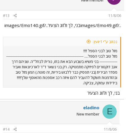
New member
#13
11/8/06
../images/Emo49.gifבני, לך ולזוג הצעיר../images/Emo140.gif
נכתב ע"י zvir1:
מזל טוב לבני הספל !!!!
מזל טוב לבני הספל.... -----------------------------------------------------------------
--------------- בני משיא בשבוע הבא את בתו, נורית לבחל"ה. שניהם דרך
אגב דוקטורים לפיזיקה מתמטיקה. רק בני נשאר ד"ר לארכיונאות ואביר
מסדר הבירית (בני תפסיק כבר ללבוש ביריות, זה סוטה.) המון מזל טוב
ובהזדמנות תשקול להעביר להם איזה רכב אספנות מהאוסף שלך!!!!!
בידידות עמוקה, צביקה.
בני, לך ולזוג הצעיר
eladino
E
New member
#14
11/8/06