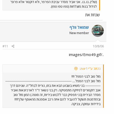
(שלי)..נו..נו.. אני אביר מסדר עניבת הפרפר, ולא דוקטור אלא פרופ'
לגידול בנות מוצלחות (טפו טפו טפו).
שכחת את
שמואל וולף
New member
#11
10/8/06
../images/Emo49.gif
נכתב ע"י zvir1:
מזל טוב לבני הספל !!!!
מזל טוב לבני הספל.... -----------------------------------------------------------------
--------------- בני משיא בשבוע הבא את בתו, נורית לבחל"ה. שניהם דרך
אגב דוקטורים לפיזיקה מתמטיקה. רק בני נשאר ד"ר לארכיונאות ואביר
מסדר הבירית (בני תפסיק כבר ללבוש ביריות, זה סוטה.) המון מזל טוב
ובהזדמנות תשקול להעביר להם איזה רכב אספנות מהאוסף שלך!!!!!
בידידות עמוקה, צביקה.