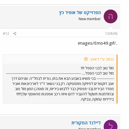
הפרוייקט של אופיר כץ
ה
New member
#12
10/8/06
../images/Emo49.gif
נכתב ע"י zvir1:
מזל טוב לבני הספל !!!!
מזל טוב לבני הספל.... -----------------------------------------------------------------
--------------- בני משיא בשבוע הבא את בתו, נורית לבחל"ה. שניהם דרך
אגב דוקטורים לפיזיקה מתמטיקה. רק בני נשאר ד"ר לארכיונאות ואביר
מסדר הבירית (בני תפסיק כבר ללבוש ביריות, זה סוטה.) המון מזל טוב
ובהזדמנות תשקול להעביר להם איזה רכב אספנות מהאוסף שלך!!!!!
בידידות עמוקה, צביקה.
ליילנד המקורית
ל