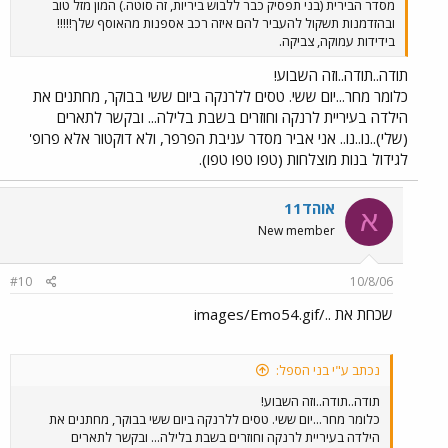
מסדר הבירית (בני תפסיק כבר ללבוש ביריות, זה סוטה.) המון מזל טוב
ובהזדמנות תשקול להעביר להם איזה רכב אספנות מהאוסף שלך!!!!!
בידידות עמוקה, צביקה.
תודה..תודה..וזה השבוע!
כלומר מחר...יום ששי. טסים ללרנקה ביום ששי בבוקר, מחתנים את
הילדה בעיריית לרנקה וחוזרים בשבת בלילה... ובקשר לתארים
(שלי)..נו..נו.. אני אביר מסדר עניבת הפרפר, ולא דוקטור אלא פרופ'
לגידול בנות מוצלחות (טפו טפו טפו).
אוהד11
א
New member
#10
10/8/06
שכחת את ../images/Emo54.gif
נכתב ע"י בני הספל:
תודה..תודה..וזה השבוע!
כלומר מחר...יום ששי. טסים ללרנקה ביום ששי בבוקר, מחתנים את
הילדה בעיריית לרנקה וחוזרים בשבת בלילה... ובקשר לתארים