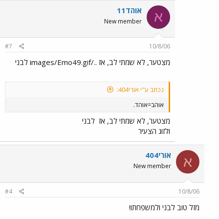
אוהד11
א
New member
#7
10/8/06
מצטער, לא שמתי לב, אז ../images/Emo49.gif לבני
נכתב ע"י אורי404:
אוהב=אוהד.
מצטער, לא שמתי לב, אז
לבני
ולזוג הצעיר
אורי404
א
New member
#4
10/8/06
מזל טוב לבני ולמשפחתו!