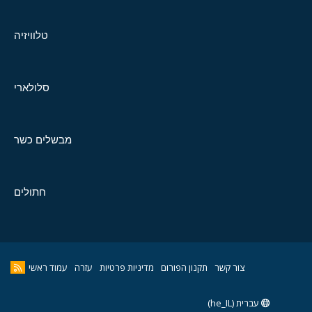
טלוויזיה
סלולארי
מבשלים כשר
חתולים
צור קשר
תקנון הפורום
מדיניות פרטיות
עזרה
עמוד ראשי
עברית (he_IL)