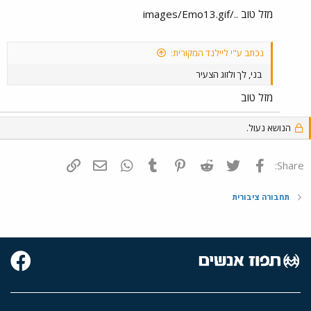
מזל טוב ../images/Emo13.gif
נכתב ע"י ליילנד המקורית:
בני, לך ולזוג הצעיר
מזל טוב
הנושא נעול.
פייסבוק
Twitter
Reddit
Pinterest
Tumblr
WhatsApp
דואר אלקטרוני
הוסף קישור
Share:
תחבורה ציבורית