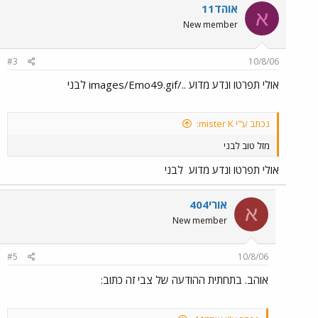
אוהד11
א
New member
#3
10/8/06
אולי תפרטו ונדע מדוע ../images/Emo49.gif לבני
נכתב ע"י mister K:
מזל טוב לבני
אולי תפרטו ונדע מדוע
לבני
אורי404
א
New member
#5
10/8/06
אוהב. בתחתית ההודעה של צבי זה כתוב: