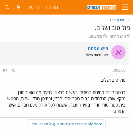
התחבר
הירשם
חינוך חרדי
מזל טוב ושלום.
פ
פ
איש המתח
28/2/08
ו
ו
ת
ר
איש המתח
א
ח
ס
New member
ה
ם
נ
ב
ו
ת
#1
28/2/08
ש
א
א
ר
מזל טוב ושלום.
י
ך
ברכות לרגל פתיחת הפורום. ראשית ברצוני לדעת מה הוא התוכן
(מקצועות) הנלמדים בבית ספר יסודי חרדי, ובתיכון חרדי. שנית, מחפש
בית ספר יסודי חרדי, בעיר רעננה. אשמח לכל עזרה מכם חברים. איש
המתח.
You must log in or register to reply here.