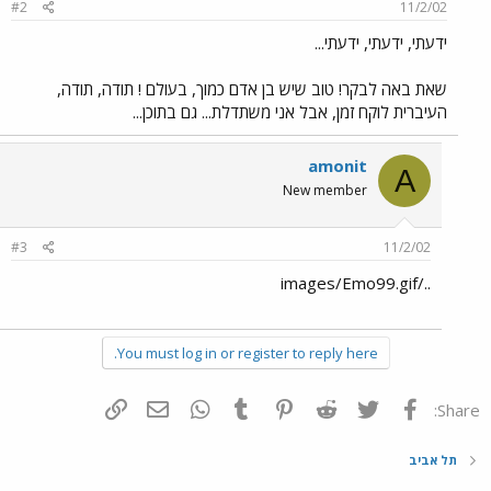
#2
11/2/02
ידעתי, ידעתי, ידעתי...
שאת באה לבקר! טוב שיש בן אדם כמוך, בעולם ! תודה, תודה,
העיברית לוקח זמן, אבל אני משתדלת... גם בתוכן...
amonit
A
New member
#3
11/2/02
../images/Emo99.gif
You must log in or register to reply here.
פייסבוק
Twitter
Reddit
Pinterest
Tumblr
WhatsApp
דואר אלקטרוני
הוסף קישור
Share:
תל אביב