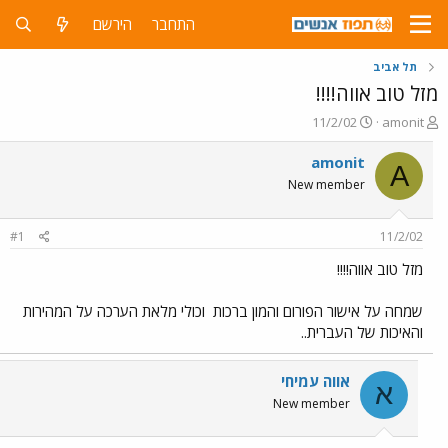
התחבר
הירשם
תל אביב
מזל טוב אווה!!!!
פ
פ
11/2/02
amonit
ו
ו
ת
ר
amonit
A
ח
ס
New member
ה
ם
נ
ב
ו
ת
#1
11/2/02
ש
א
א
ר
מזל טוב אווה!!!!
י
ך
שמחה על אישור הפורום והמון ברכות
וכולי מלאת הערכה על המהירות
והאיכות של העברית..
אווה עמיחי
א
New member