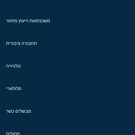
משכנתאות וייעוץ מחזור
תחבורה ציבורית
טלוויזיה
סלולארי
מבשלים כשר
חתולים