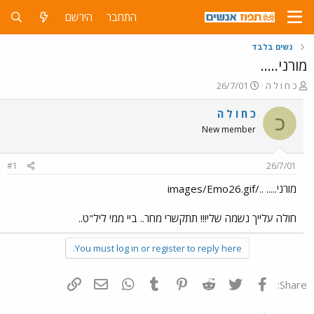
התחבר
הירשם
נשים בלבד
מורני.....
פ
פ
כ ח ו ל ה
26/7/01
ו
ו
ת
ר
כ ח ו ל ה
כ
ח
ס
New member
ה
ם
נ
ב
ו
ת
#1
26/7/01
ש
א
א
ר
מורני..... ../images/Emo26.gif
י
ך
חולה עלייך נשמה שלי!!! תתקשרי מחר.. ביי ממי ליל"ט..
You must log in or register to reply here.
פייסבוק
Twitter
Reddit
Pinterest
Tumblr
WhatsApp
דואר אלקטרוני
הוסף קישור
Share: