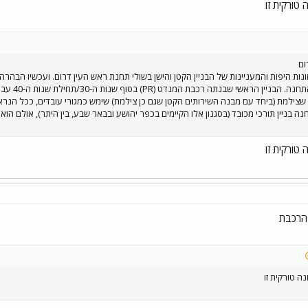
טורקית זו
ום
ות היפות והמעניינות של הבניין הקטן והישן בשולי תחנת ראש העין דרום. ועכשיו הבהרה 
אף פעם הב
ן שצילמת (ביחד עם מבנה השירותים הקטן שגם כן צילמת) שימש כמגורי עובדים, ככל הנראה
ה בניין תורכי מכובד (בסגנון אלו הקיימים בכפר יהושע ובבאר שבע, בין היתר), אולם הוא 
טורקית זו
 הרכבת
ה טורקית זו