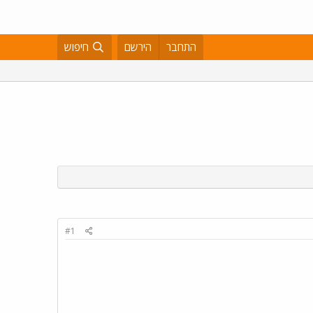
התחבר
הירשם
חיפוש
#1