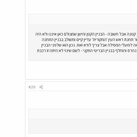
קטנה אבל חשובה - הבניין הקטן והישן שמצולם כאן איננו ולא היה
ניין הראשי של התחנה. הבניין הראשי שבנתה רכבת המנדט (PR) בסוף שנות ה-30/תחילת שנות ה-40 עבור תחנת ראש העין 'המקורית' עדיין קיים ומשולב בבניין התחנה
 לפועלי המסילה אבל צריך לודא זאת. נכון הוא שלפני הבניין
נהרס והוחלף בבניין הבריטי התקני - לשם שינוי לא היתה זו רכבת
#26