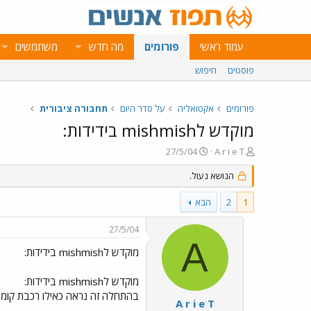
עמוד ראשי
פורומים
מה חדש
משתמשים
פוסטים
חיפוש
פורומים
אקטואליה
על סדר היום
תחבורה ציבורית
מוקדש לmishmish בידידות:
פ
פ
27/5/04
A r i e T
ו
ו
ת
ר
הנושא נעול.
ח
ס
ה
ם
1
2
הבא
נ
ב
ו
ת
27/5/04
ש
א
A
א
ר
מוקדש לmishmish בידידות:
י
ך
מוקדש לmishmish בידידות:
בהתחלה זה נראה כאילו רכבת קומות
A r i e T