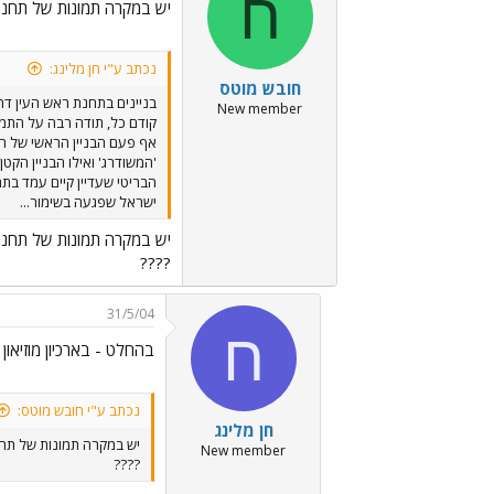
ח
יש במקרה תמונות של תחנה 
נכתב ע"י חן מלינג:
חובש מוטס
בניינים בתחנת ראש העין דר
New member
קודם כל, תודה רבה על התמונ
'המשודרג' ואילו הבניין הקט
הבריטי שעדיין קיים עמד בתחנ
ישראל שפגעה בשימור...
יש במקרה תמונות של תחנה 
????
31/5/04
ח
בהחלט - בארכיון מוזיאון
נכתב ע"י חובש מוטס:
חן מלינג
יש במקרה תמונות של תחנ
New member
????