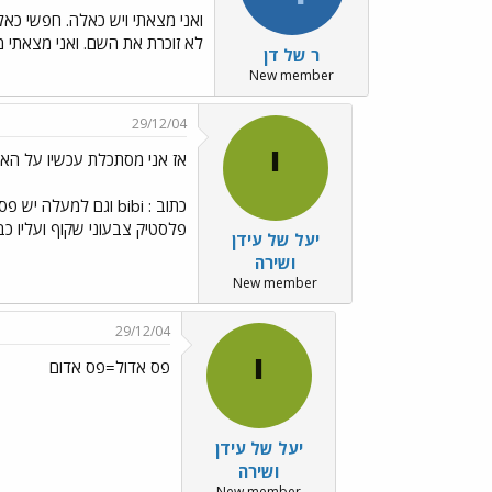
ואני מצאתי ויש כאלה. חפשי כא
לא זוכרת את השם. ואני מצאתי 
ר של דן
New member
29/12/04
י
אז אני מסתכלת עכשיו על הארי
פלסטיק צבעוני שקוף ועליו כבשי
יעל של עידן
ושירה
New member
29/12/04
י
פס אדול=פס אדום
יעל של עידן
ושירה
New member