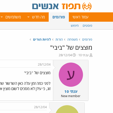
עמוד ראשי
פורומים
מה חדש
משתמשים
פוסטים
חיפוש
פורומים
משפחה
הורות
להיות הורים
מוצצים של "ביבי"
פ
פ
ענתי 10
28/12/04
ו
ו
ת
ר
28/12/04
ח
ס
ע
מוצצים של "ביבי"
ה
ם
נ
ב
ו
ת
לפני כמה זמן עלה כאן השרשור שהמו
ש
א
זוג, כי עידן לא מסכים לשום מוצץ 
ענתי 10
א
ר
י
New member
ך
28/12/04