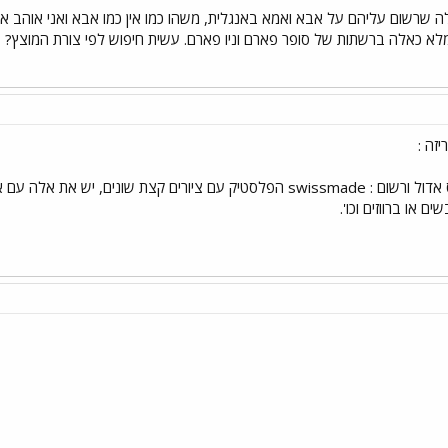
לה שרשום עליהם על אבא ואמא באנגלית, משהו כמו אין כמו אבא ואני אוהב א
מלא כאלה ברשתות של סופר פארם וניו פארם. עשית חיפוש לפי צורת המוצץ?
זה :
כתוב : bibi וגם למעלה יש פס אדול ורשום : swissmade הפלסטיק עם ציורים
ם או ברווזים וכו'.