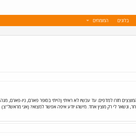
בלוגים
המומחים
צצים חזרו למדפים. עד עכשיו לא ראיתי (הייתי בסופר פארם, ניו-פארם, מגה ו
אחר, ונשאר לי רק מוצץ אחד. מישהו יודע איפה אפשר למצוא? (אני מראשל"צ)