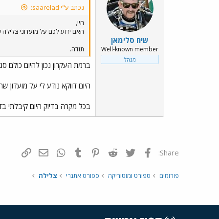
נכתב ע"י saarelad:
היי,
האם ידוע לכם על מועדוני צלילה 
שיח סלימאן
תודה.
Well-known member
מנהל
ברמת העקרון נכון להיום כולם סגו
היום דווקא נודע לי על מועדון שה
בכל מקרה בדיוק היום קיבלתי ב
פייסבוק
Twitter
Reddit
Pinterest
Tumblr
WhatsApp
דואר אלקטרונ
הוסף קי
Share:
פורומים
ספורט ומוטוריקה
ספורט אתגרי
צלילה