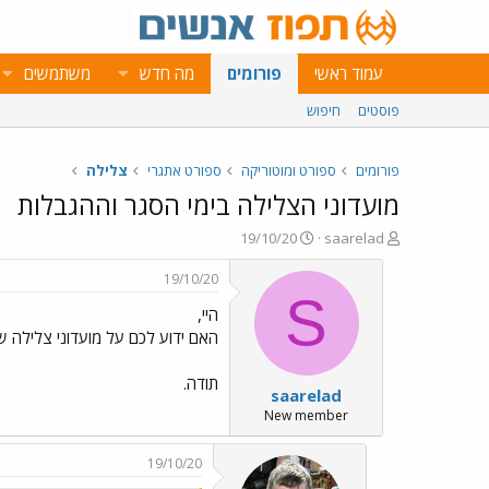
עמוד ראשי
פורומים
מה חדש
משתמשים
פוסטים
חיפוש
פורומים
ספורט ומוטוריקה
ספורט אתגרי
צלילה
מועדוני הצלילה בימי הסגר וההגבלות
פ
פ
19/10/20
saarelad
ו
ו
ת
ר
19/10/20
ח
ס
S
היי,
ה
ם
נ
ב
האם ידוע לכם על מועדוני צלילה ש
ו
ת
ש
א
תודה.
saarelad
א
ר
י
New member
ך
19/10/20