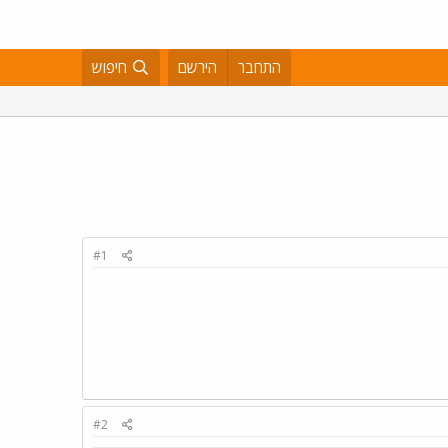
התחבר
הירשם
חיפוש
#1
#2