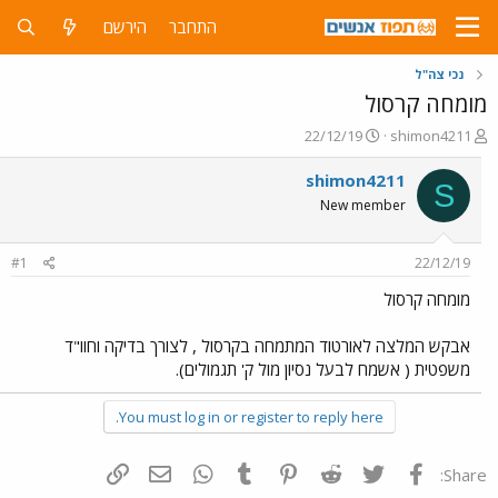
התחבר
הירשם
נכי צה"ל
מומחה קרסול
פ
פ
22/12/19
shimon4211
ו
ו
ת
ר
shimon4211
S
ח
ס
New member
ה
ם
נ
ב
ו
ת
#1
22/12/19
ש
א
א
ר
מומחה קרסול
י
ך
אבקש המלצה לאורטוד המתמחה בקרסול , לצורך בדיקה וחוו"ד
משפטית ( אשמח לבעל נסיון מול ק' תגמולים).
You must log in or register to reply here.
פייסבוק
Twitter
Reddit
Pinterest
Tumblr
WhatsApp
דואר אלקטרוני
הוסף קישור
Share: