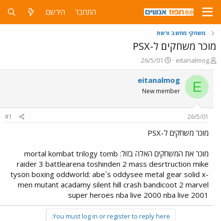
התחבר
הירשם
משחקי מחשב ורשת
מוכר משחקים ל-PSX
פ
פ
26/5/01
eitanalmog
ו
ו
ת
ר
eitanalmog
E
ח
ס
New member
ה
ם
נ
ב
ו
ת
#1
26/5/01
ש
א
א
ר
מוכר משחקים ל-PSX
י
ך
מוכר את המשחקים האלה בזול: mortal kombat trilogy tomb
raider 3 battlearena toshinden 2 mass desrtruction mike
tyson boxing oddworld: abe`s oddysee metal gear solid x-
men mutant acadamy silent hill crash bandicoot 2 marvel
super heroes nba live 2000 nba live 2001
You must log in or register to reply here.