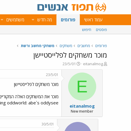
עמוד ראשי
פורומים
מה חדש
משתמשים
פוסטים
חיפוש
פורומים
מחשבים
משחקים
משחקי מחשב ורשת
מוכר משחקים לפלייסטיישן
פ
פ
23/5/01
eitanalmog
ו
ו
ת
ר
23/5/01
ח
ס
E
מוכר משחקים לפלייסטיישן
ה
ם
נ
ב
ו
ת
ש
א
xing oddworld: abe`s oddysee
eitanalmog
א
ר
י
New member
ך
30/5/01