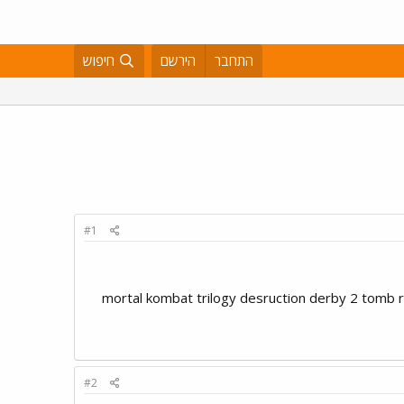
התחבר
הירשם
חיפוש
#1
mortal kombat trilogy desruction derby 2 tomb raider 3 battlearena toshinden 2 
#2