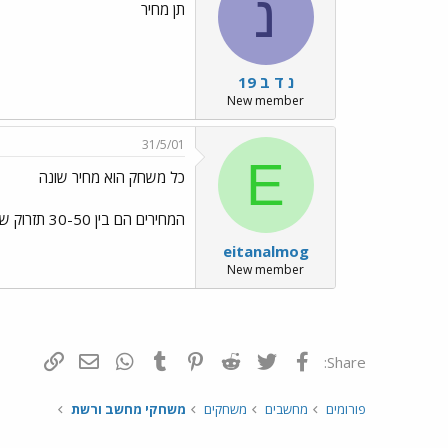
נ
תן מחיר
נ ד ב 19
New member
31/5/01
E
כל משחק הוא מחיר שונה
המחירים הם בין 30-50 תזרוק שם משחק שאתה רוצה ואני יגיד לך
eitanalmog
New member
פייסבוק
Twitter
Reddit
Pinterest
Tumblr
WhatsApp
דואר אלקטרונ
הוסף קי
Share:
פורומים
מחשבים
משחקים
משחקי מחשב ורשת