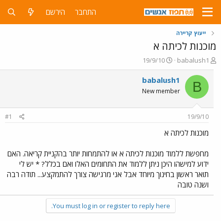
התחבר
הירשם
ייעוץ קריירה
מוכנות לכיתה א
פ
פ
19/9/10
babalush1
ו
ו
ת
ר
babalush1
B
ח
ס
New member
ה
ם
נ
ב
ו
ת
#1
19/9/10
ש
א
א
ר
מוכנות לכיתה א
י
ך
מחפשת ללמוד מוכנות לכיתה א או להתמחות יותר בהקניית קריאה. האם
ידוע למישהו היכן ניתן ללמוד את התחומים האלו ואם בכלל? * יש לי
תואר ראשון בחינוך מיוחד אבל אני מרגישה צורך להתמקצע... תודה רבה
ושנה טובה
You must log in or register to reply here.