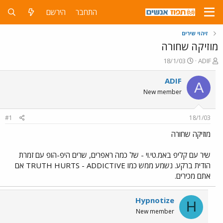
התחבר
הירשם
זיהוי שירים
מוזיקה שחורה
פ
פ
18/1/03
ADIF
ו
ו
ת
ר
ADIF
A
ח
ס
New member
ה
ם
נ
ב
ו
ת
#1
18/1/03
ש
א
א
ר
מוזיקה שחורה
י
ך
שיר עם קליפ באמ.טי.וי - של כמה ראפרים, שרים היפ-הופ עם זמרת
הודית ברקע. נשמע ממש כמו TRUTH HURTS - ADDICTIVE אם
אתם מכירים.
Hypnotize
H
New member