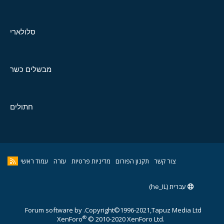
סלולארי
מבשלים כשר
חתולים
צור קשר
תקנון הפורום
מדיניות פרטיות
עזרה
עמוד ראשי
עברית (he_IL)
Forum software by
Copyright©1996-2021,Tapuz Media Ltd.
®
XenForo
© 2010-2020 XenForo Ltd.