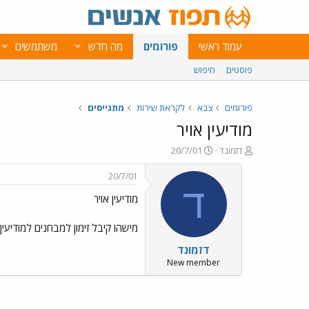
עמוד ראשי
פורומים
מה חדש
משתמשים
פוסטים
חיפוש
פורומים
צבא
לקראת שירות
מתגייסים
מודיעין אויר
פ
פ
דזמונד
20/7/01
ו
ו
ת
ר
20/7/01
ח
ס
ד
מודיעין אויר
ה
ם
נ
ב
ו
ת
מישהו קיבל זימון למבחנים למודיעי
ש
א
דזמונד
א
ר
י
New member
ך