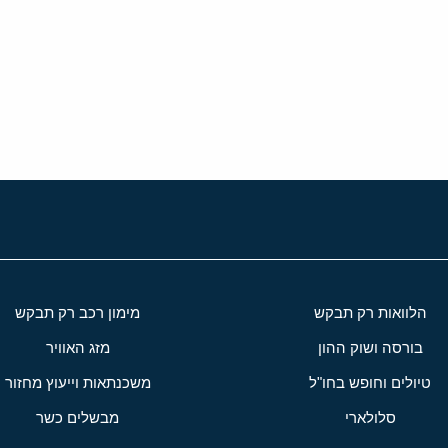
י
שור
הלוואות רק תבקש
מימון רכב רק תבקש
בורסה ושוק ההון
מזג האוויר
טיולים וחופש בחו"ל
משכנתאות וייעוץ מחזור
סלולארי
מבשלים כשר