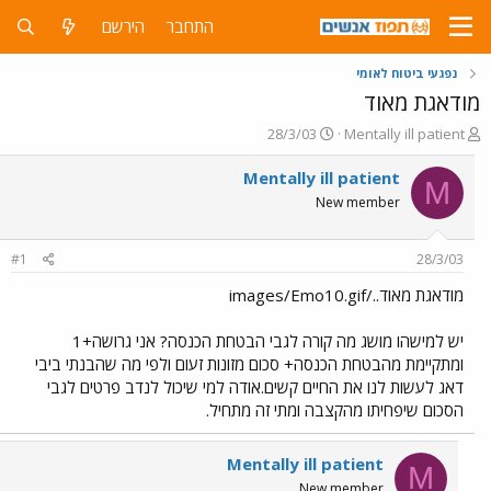
התחבר
הירשם
נפגעי ביטוח לאומי
מודאגת מאוד
פ
פ
28/3/03
Mentally ill patient
ו
ו
ת
ר
Mentally ill patient
M
ח
ס
New member
ה
ם
נ
ב
ו
ת
#1
28/3/03
ש
א
א
ר
מודאגת מאוד../images/Emo10.gif
י
ך
יש למישהו מושג מה קורה לגבי הבטחת הכנסה? אני גרושה+1
ומתקיימת מהבטחת הכנסה+ סכום מזונות זעום ולפי מה שהבנתי ביבי
דאג לעשות לנו את החיים קשים.אודה למי שיכול לנדב פרטים לגבי
הסכום שיפחיתו מהקצבה ומתי זה מתחיל.
Mentally ill patient
M
New member