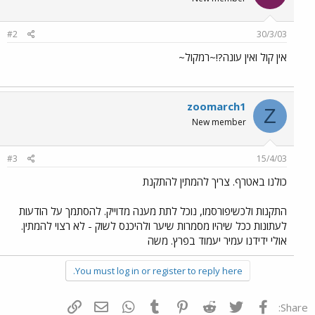
#2
30/3/03
אין קול ואין עונה?!~רמקול~
zoomarch1
Z
New member
#3
15/4/03
כולנו באטרף. צריך להמתין להתקנת
התקנות ולכשיפורסמו, נוכל לתת מענה מדוייק. להסתמך על הודעות
לעתונות ככל שיהיו מסמרות שיער ולהיכנס לשוק - לא רצוי להמתין.
אולי ידידנו עמיר יעמוד בפרץ. משה
You must log in or register to reply here.
פייסבוק
Twitter
Reddit
Pinterest
Tumblr
WhatsApp
דואר אלקטרוני
הוסף קישור
Share: