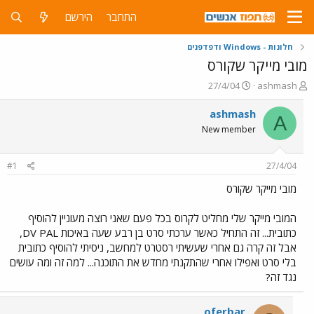
התחבר
הירשם
חלונות - Windows ודפדפנים
מובי מייקר שקורס
פ
פ
27/4/04
ashmash
ו
ו
ת
ר
ashmash
A
ח
ס
New member
ה
ם
נ
ב
ו
ת
#1
27/4/04
ש
א
א
ר
מובי מייקר שקורס
י
ך
המובי מייקר שלי מחליט לקרוס בכל פעם שאני רוצה מעוניין להוסיף
כתובית... זה התחיל כאשר ערכתי סרט בן רבע שעה באיכות DV PAL,
אבל זה קרה גם אחרי שעשיתי רסטרט למחשב, ניסיתי להוסיף כתובית
בלי סרט ואפילו אחרי שהתקנתי מחדש את התוכנה... למה זה ומה עושים
נגד זה?
oferbar