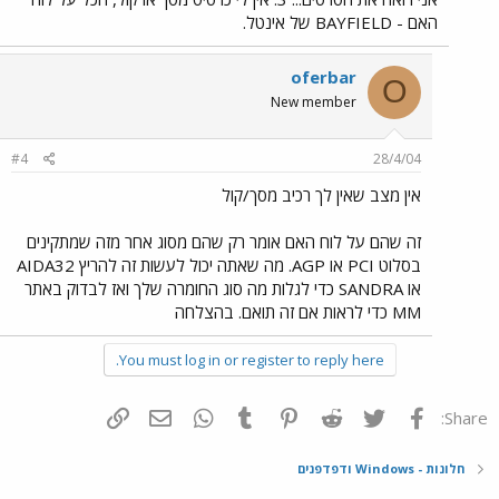
האם - BAYFIELD של אינטל.
oferbar
O
New member
#4
28/4/04
אין מצב שאין לך רכיב מסך/קול
זה שהם על לוח האם אומר רק שהם מסוג אחר מזה שמתקינים
בסלוט PCI או AGP. מה שאתה יכול לעשות זה להריץ AIDA32
או SANDRA כדי לגלות מה סוג החומרה שלך ואז לבדוק באתר
MM כדי לראות אם זה תואם. בהצלחה
You must log in or register to reply here.
פייסבוק
Twitter
Reddit
Pinterest
Tumblr
WhatsApp
דואר אלקטרוני
הוסף קישור
Share:
חלונות - Windows ודפדפנים