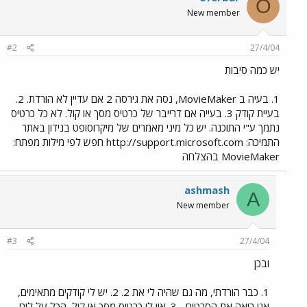
O
New member
#2
27/4/04
יש כמה סיבות
1. בעיה ב MovieMaker, נסה את גירסה 2 אם עדיין לא הורדת. 2.
בעיית קודק 3. בעייה אם דרייבר של כרטיס מסך או קול. לא כל כרטיס
נתמך ע"י התוכנה. יש כל מיני מאמרים של מיקרוסופט בנידון באתר
התמיכה: http://support.microsoft.com חפש לפי מילות מפתח:
MovieMaker בהצלחה
ashmash
A
New member
#3
27/4/04
ובכן
1. כבר הורדתי, מה גם שהיה לי את 2. 2. יש לי קודקים מתאימים,
אני רואה את הסרטים... 3. אין לי כרטיס מסך או קול, הכל על לוח